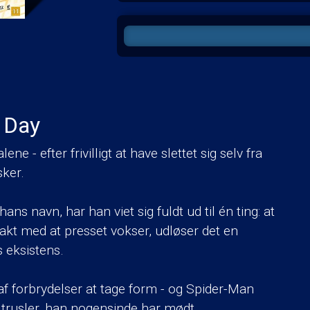
 Day
ene - efter frivilligt at have slettet sig selv fra
ker.
ns navn, har han viet sig fuldt ud til én ting: at
kt med at presset vokser, udløser det en
s eksistens.
f forbrydelser at tage form - og Spider-Man
e trusler, han nogensinde har mødt.