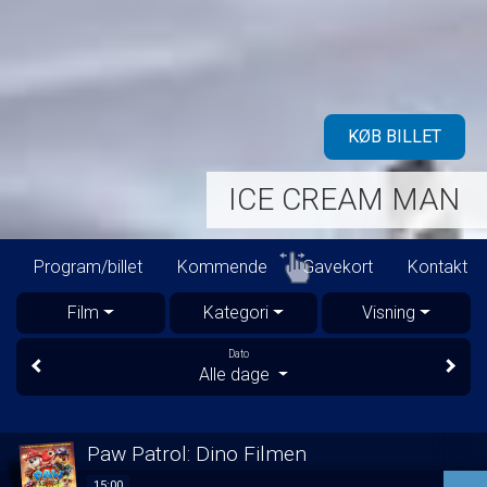
KØB BILLET
ICE CREAM MAN
Program/billet
Kommende
Gavekort
Kontakt
D
Film
Kategori
Visning
Dato
Alle dage
Paw Patrol: Dino Filmen
15:00