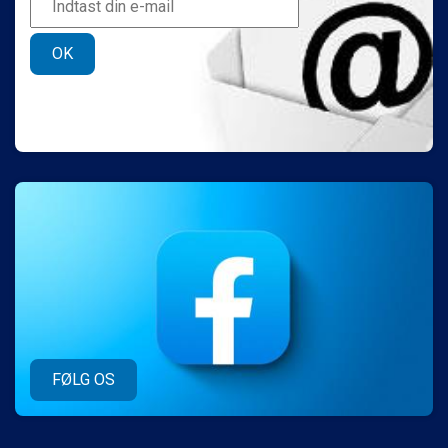
OK
FØLG OS