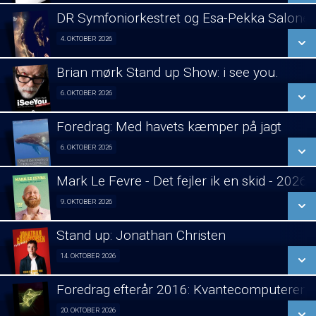
LÆS MERE
DR Symfoniorkestret og Esa-Pekka Salone
SE ALLE DAGE
4. OKTOBER 2026
Koncert visning 04/10
LÆS MERE
Brian mørk Stand up Show: i see you.
SE ALLE DAGE
6. OKTOBER 2026
Fra 06.10.2026
LÆS MERE
Foredrag: Med havets kæmper på jagt
SE ALLE DAGE
6. OKTOBER 2026
Foredrag fra Århus 06/10
LÆS MERE
Mark Le Fevre - Det fejler ik en skid - 2026
SE ALLE DAGE
9. OKTOBER 2026
Stand Up 09/10
LÆS MERE
Stand up: Jonathan Christen
SE ALLE DAGE
14. OKTOBER 2026
Stand Up 14/10
LÆS MERE
Foredrag efterår 2016: Kvantecomputeren
SE ALLE DAGE
20. OKTOBER 2026
Foredrag fra Århus 20/10