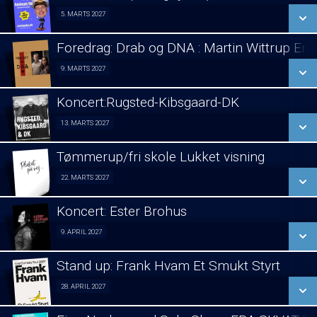
SE ALLE DAGE
5. MARTS 2027
Stand Up 05/03
LÆS MERE
Foredrag: Drab og DNA : Martin Wittrup En
SE ALLE DAGE
9. MARTS 2027
Foredrag 09/03
LÆS MERE
Koncert:Rugsted-Kibsgaard-DK
SE ALLE DAGE
13. MARTS 2027
Koncert 13/03
LÆS MERE
Tømmerup/fri skole Lukket visning
SE ALLE DAGE
22. MARTS 2027
Lukket visning 22/03
LÆS MERE
Koncert: Ester Brohus
SE ALLE DAGE
9. APRIL 2027
Koncert 09/04
LÆS MERE
Stand up: Frank Hvam Et Smukt Styrt
SE ALLE DAGE
28. APRIL 2027
Stand up 28/04
LÆS MERE