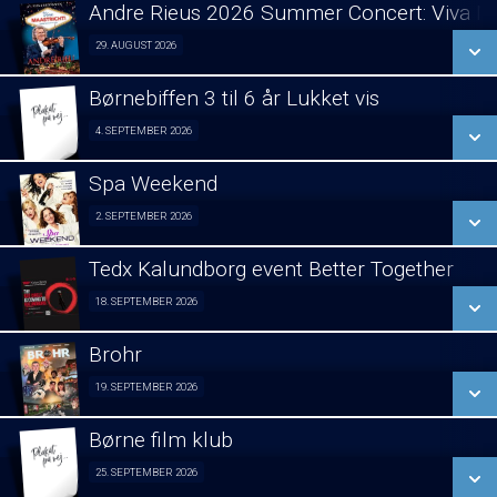
LÆS MERE
Andre Rieus 2026 Summer Concert: Viva Ma
SE ALLE DAGE
29. AUGUST 2026
Fra 29.08.2026
LÆS MERE
Børnebiffen 3 til 6 år Lukket vis
SE ALLE DAGE
4. SEPTEMBER 2026
Fra 04.09.2026
LÆS MERE
Spa Weekend
SE ALLE DAGE
2. SEPTEMBER 2026
Girls night out 02/09
LÆS MERE
Tedx Kalundborg event Better Together
SE ALLE DAGE
18. SEPTEMBER 2026
Fra 18.09.2026
LÆS MERE
Brohr
SE ALLE DAGE
19. SEPTEMBER 2026
Forpremiere 19/09
LÆS MERE
Børne film klub
SE ALLE DAGE
25. SEPTEMBER 2026
Fra 25.09.2026