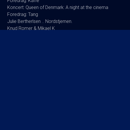
Foredrag: Kaffe
Koncert: Queen of Denmark: A night at the cinema
Foredrag: Tang
Julie Bertherlsen .. Nordstjernen.
Knud Romer & Mikael K
Koncert: Kaya Brüel - Synger Jomfru Ane Band
Koncert : Signe Svendsen Duo
Dodo Synger Benny Andersen
Andreas Bo (ta’r og fylder) RUNDT
Foredrag: Drab og DNA : Martin Wittrup Enggaard og
Louise Dalsgaard
Koncert:Rugsted-Kibsgaard-DK
Tømmerup/fri skole Lukket visning
Koncert: Ester Brohus
Stand up: Frank Hvam Et Smukt Styrt
Finn Nørbygaard Solo Show: FRA SKVAT TIL SKVAS
KOMMENDE FILM
The Invite