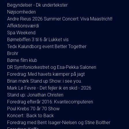
Begyndelser - Dk undertekster
Nøjsomheden
Andre Rieus 2026 Summer Concert: Viva Maastricht!
Affektionsværdi
Spa Weekend
Børnebiffen 3 til 6 år Lukket vis
Tedx Kalundborg event Better Together
Brohr
Børne film klub
DR Symfoniorkestret og Esa-Pekka Salonen
Foredrag: Med havets kæmper på jagt
Brian mørk Stand up Show: i see you.
Mark Le Fevre - Det fejler ik en skid - 2026
Stand up: Jonathan Christen
Foredrag efterår 2016: Kvantecomputeren
Poul Krebs 70 år 70 Show
Koncert : Back to Back
Foredrag med Bent Isager-Nielsen og Stine Bolther