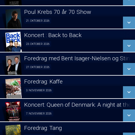
LÆS MERE
Poul Krebs 70 år 70 Show
SE ALLE DAGE
21. OKTOBER 2026
Poul Krebs 70 år - 70 Koncerter 21/10
LÆS MERE
Koncert : Back to Back
SE ALLE DAGE
23. OKTOBER 2026
Koncert 23/10
LÆS MERE
Foredrag med Bent Isager-Nielsen og Stine 
SE ALLE DAGE
27. OKTOBER 2026
Foredrag aften 27/10
LÆS MERE
Foredrag: Kaffe
SE ALLE DAGE
3. NOVEMBER 2026
Foredrag fra Århus 03/11
LÆS MERE
Koncert: Queen of Denmark: A night at the
SE ALLE DAGE
7. NOVEMBER 2026
Koncert 07/11
LÆS MERE
Foredrag: Tang
SE ALLE DAGE