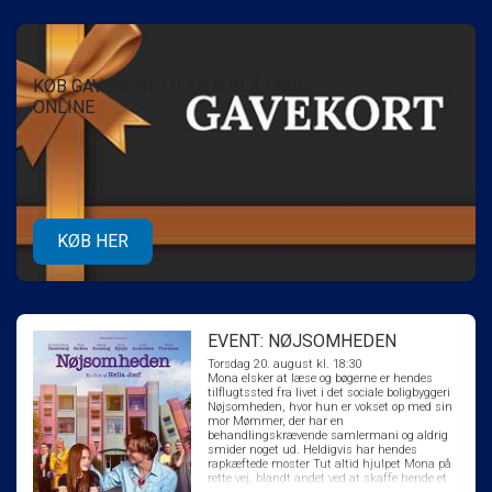
KØB GAVEKORT TIL DEN BLÅ ENGEL
ONLINE
KØB HER
EVENT: NØJSOMHEDEN
Torsdag 20. august kl. 18:30
Mona elsker at læse og bøgerne er hendes
tilflugtssted fra livet i det sociale boligbyggeri
Nøjsomheden, hvor hun er vokset op med sin
mor Mømmer, der har en
behandlingskrævende samlermani og aldrig
smider noget ud. Heldigvis har hendes
rapkæftede moster Tut altid hjulpet Mona på
rette vej, blandt andet ved at skaffe hende et