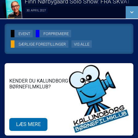
Finn Nørbygaard Solo Show: FRA SKVAT T
SE ALLE DAGE
30. APRIL 2027
Solo Show 30/04
LÆS MERE
SE ALLE DAGE
EVENT
FORPREMIERE
SÆRLIGE FORESTILLINGER
VIS ALLE
LÆS MERE
KENDER DU KALUNDBORG
BØRNEFILMKLUB?
LÆS MERE