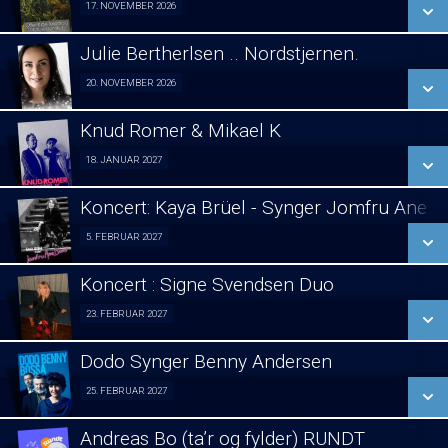
17. NOVEMBER 2026
Foredrag fra Århus 17/11
LÆS MERE
Julie Bertherlsen .. Nordstjernen.
SE ALLE DAGE
20. NOVEMBER 2026
Jule koncert. 20/11
LÆS MERE
Knud Romer & Mikael K
SE ALLE DAGE
18. JANUAR 2027
Foredrag 18/01
LÆS MERE
Koncert: Kaya Brüel - Synger Jomfru Ane 
SE ALLE DAGE
5. FEBRUAR 2027
koncert 05/02
LÆS MERE
Koncert : Signe Svendsen Duo
SE ALLE DAGE
23. FEBRUAR 2027
Koncert : Signe Svendsen Duo 23/02
LÆS MERE
Dodo Synger Benny Andersen
SE ALLE DAGE
25. FEBRUAR 2027
Koncert 25/02
LÆS MERE
Andreas Bo (ta’r og fylder) RUNDT