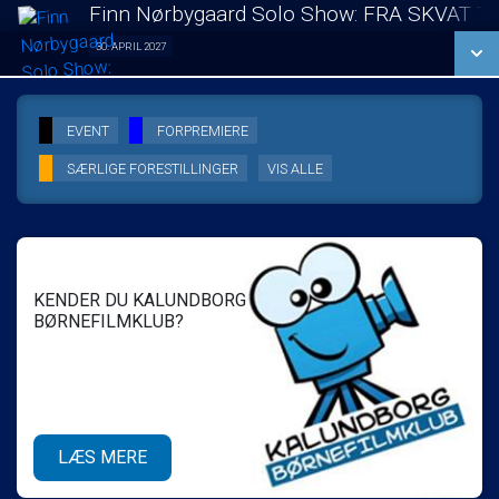
LÆS MERE
Finn Nørbygaard Solo Show: FRA SKVAT T
SE ALLE DAGE
30. APRIL 2027
Solo Show 30/04
LÆS MERE
SE ALLE DAGE
EVENT
FORPREMIERE
SÆRLIGE FORESTILLINGER
VIS ALLE
LÆS MERE
KENDER DU KALUNDBORG
BØRNEFILMKLUB?
LÆS MERE