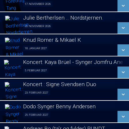
SE ALLE DAGE
17. NOVEMBER 2026
Foredrag fra Århus 17/11
LÆS MERE
Julie Bertherlsen .. Nordstjernen.
SE ALLE DAGE
20. NOVEMBER 2026
Jule koncert. 20/11
LÆS MERE
Knud Romer & Mikael K
SE ALLE DAGE
18. JANUAR 2027
Foredrag 18/01
LÆS MERE
Koncert: Kaya Brüel - Synger Jomfru Ane 
SE ALLE DAGE
5. FEBRUAR 2027
koncert 05/02
LÆS MERE
Koncert : Signe Svendsen Duo
SE ALLE DAGE
23. FEBRUAR 2027
Koncert : Signe Svendsen Duo 23/02
LÆS MERE
Dodo Synger Benny Andersen
SE ALLE DAGE
25. FEBRUAR 2027
Koncert 25/02
LÆS MERE
Andreas Bo (ta’r og fylder) RUNDT