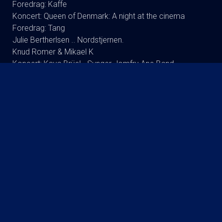
Foredrag: Kaffe
Koncert: Queen of Denmark: A night at the cinema
Foredrag: Tang
Julie Bertherlsen .. Nordstjernen.
Knud Romer & Mikael K
Koncert: Kaya Brüel - Synger Jomfru Ane Band
Koncert : Signe Svendsen Duo
Dodo Synger Benny Andersen
Andreas Bo (ta’r og fylder) RUNDT
Foredrag: Drab og DNA : Martin Wittrup Enggaard og
Louise Dalsgaard
Koncert:Rugsted-Kibsgaard-DK
Tømmerup/fri skole Lukket visning
Koncert: Ester Brohus
Stand up: Frank Hvam Et Smukt Styrt
Finn Nørbygaard Solo Show: FRA SKVAT TIL SKVAS
KOMMENDE FILM
The Invite