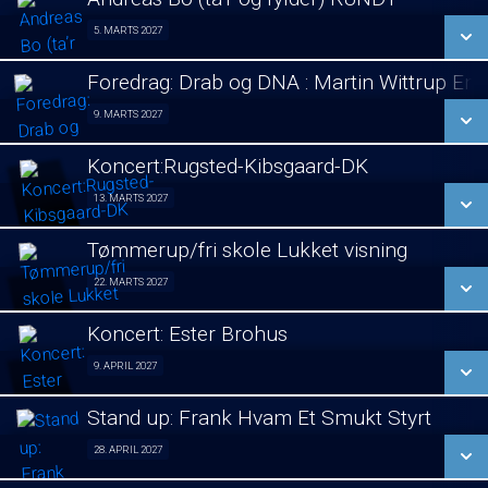
SE ALLE DAGE
5. MARTS 2027
Stand Up 05/03
LÆS MERE
Foredrag: Drab og DNA : Martin Wittrup En
SE ALLE DAGE
9. MARTS 2027
Foredrag 09/03
LÆS MERE
Koncert:Rugsted-Kibsgaard-DK
SE ALLE DAGE
13. MARTS 2027
Koncert 13/03
LÆS MERE
Tømmerup/fri skole Lukket visning
SE ALLE DAGE
22. MARTS 2027
Lukket visning 22/03
LÆS MERE
Koncert: Ester Brohus
SE ALLE DAGE
9. APRIL 2027
Koncert 09/04
LÆS MERE
Stand up: Frank Hvam Et Smukt Styrt
SE ALLE DAGE
28. APRIL 2027
Stand up 28/04