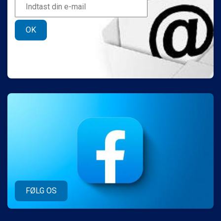
OK
FØLG OS