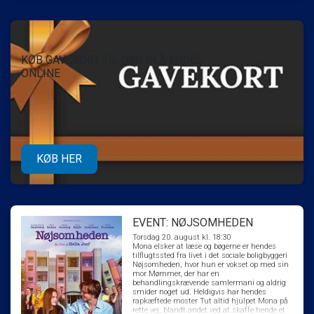
KØB GAVEKORT TIL DEN BLÅ ENGEL
ONLINE
KØB HER
EVENT: NØJSOMHEDEN
Torsdag 20. august kl. 18:30
Mona elsker at læse og bøgerne er hendes
tilflugtssted fra livet i det sociale boligbyggeri
Nøjsomheden, hvor hun er vokset op med sin
mor Mømmer, der har en
behandlingskrævende samlermani og aldrig
smider noget ud. Heldigvis har hendes
rapkæftede moster Tut altid hjulpet Mona på
rette vej, blandt andet ved at skaffe hende et