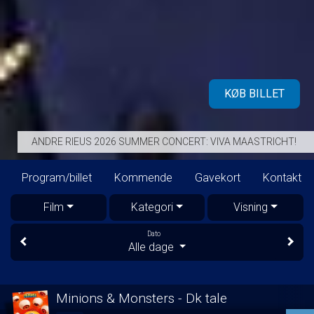
KØB BILLET
ANDRE RIEUS 2026 SUMMER CONCERT: VIVA MAASTRICHT!
Program/billet
Kommende
Gavekort
Kontakt
Film
Kategori
Visning
Dato
Alle dage
Minions & Monsters - Dk tale