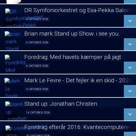
LÆS MERE
DR Symfoniorkestret og Esa-Pekka Salone
SE ALLE DAGE
4. OKTOBER 2026
Koncert visning 04/10
LÆS MERE
Brian mørk Stand up Show: i see you.
SE ALLE DAGE
6. OKTOBER 2026
Fra 06.10.2026
LÆS MERE
Foredrag: Med havets kæmper på jagt
SE ALLE DAGE
6. OKTOBER 2026
Foredrag fra Århus 06/10
LÆS MERE
Mark Le Fevre - Det fejler ik en skid - 2026
SE ALLE DAGE
9. OKTOBER 2026
Stand Up 09/10
LÆS MERE
Stand up: Jonathan Christen
SE ALLE DAGE
14. OKTOBER 2026
Stand Up 14/10
LÆS MERE
Foredrag efterår 2016: Kvantecomputeren
SE ALLE DAGE
20. OKTOBER 2026