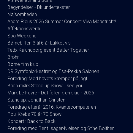
Vishwanath and Sons
Begyndelser - Dk undertekster
Nøjsomheden
Andre Rieus 2026 Summer Concert: Viva Maastricht!
Affektionsværdi
Spa Weekend
Børnebiffen 3 til 6 år Lukket vis
Tedx Kalundborg event Better Together
Brohr
Børne film klub
DR Symfoniorkestret og Esa-Pekka Salonen
Foredrag: Med havets kæmper på jagt
Brian mørk Stand up Show: i see you.
Mark Le Fevre - Det fejler ik en skid - 2026
Stand up: Jonathan Christen
Foredrag efterår 2016: Kvantecomputeren
Poul Krebs 70 år 70 Show
Koncert : Back to Back
Foredrag med Bent Isager-Nielsen og Stine Bolther