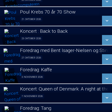
Foredrag fra Århus 20/10
LÆS MERE
Poul Krebs 70 år 70 Show
SE ALLE DAGE
21. OKTOBER 2026
Poul Krebs 70 år - 70 Koncerter 21/10
LÆS MERE
Koncert : Back to Back
SE ALLE DAGE
23. OKTOBER 2026
Koncert 23/10
LÆS MERE
Foredrag med Bent Isager-Nielsen og Stine 
SE ALLE DAGE
27. OKTOBER 2026
Foredrag aften 27/10
LÆS MERE
Foredrag: Kaffe
SE ALLE DAGE
3. NOVEMBER 2026
Foredrag fra Århus 03/11
LÆS MERE
Koncert: Queen of Denmark: A night at the
SE ALLE DAGE
7. NOVEMBER 2026
Koncert 07/11
LÆS MERE
Foredrag: Tang