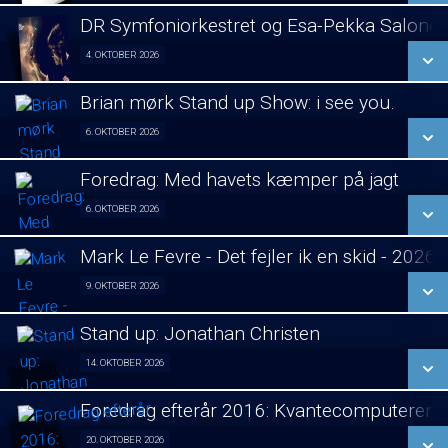
LÆS MERE
DR Symfoniorkestret og Esa-Pekka Salone
SE ALLE DAGE
4. OKTOBER 2026
Koncert visning 04/10
LÆS MERE
Brian mørk Stand up Show: i see you.
SE ALLE DAGE
6. OKTOBER 2026
Fra 06.10.2026
LÆS MERE
Foredrag: Med havets kæmper på jagt
SE ALLE DAGE
6. OKTOBER 2026
Foredrag fra Århus 06/10
LÆS MERE
Mark Le Fevre - Det fejler ik en skid - 2026
SE ALLE DAGE
9. OKTOBER 2026
Stand Up 09/10
LÆS MERE
Stand up: Jonathan Christen
SE ALLE DAGE
14. OKTOBER 2026
Stand Up 14/10
LÆS MERE
Foredrag efterår 2016: Kvantecomputeren
SE ALLE DAGE
20. OKTOBER 2026
Foredrag fra Århus 20/10