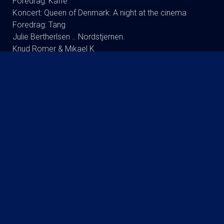
Foredrag: Kaffe
Koncert: Queen of Denmark: A night at the cinema
Foredrag: Tang
Julie Bertherlsen .. Nordstjernen.
Knud Romer & Mikael K
Koncert: Kaya Brüel - Synger Jomfru Ane Band
Koncert : Signe Svendsen Duo
Dodo Synger Benny Andersen
Andreas Bo (ta’r og fylder) RUNDT
Foredrag: Drab og DNA : Martin Wittrup Enggaard og
Louise Dalsgaard
Koncert:Rugsted-Kibsgaard-DK
Tømmerup/fri skole Lukket visning
Koncert: Ester Brohus
Stand up: Frank Hvam Et Smukt Styrt
Finn Nørbygaard Solo Show: FRA SKVAT TIL SKVAS
KOMMENDE FILM
The Invite