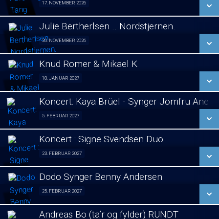
17. NOVEMBER 2026
Foredrag fra Århus 17/11
LÆS MERE
Julie Bertherlsen .. Nordstjernen.
SE ALLE DAGE
20. NOVEMBER 2026
Jule koncert. 20/11
LÆS MERE
Knud Romer & Mikael K
SE ALLE DAGE
18. JANUAR 2027
Foredrag 18/01
LÆS MERE
Koncert: Kaya Brüel - Synger Jomfru Ane 
SE ALLE DAGE
5. FEBRUAR 2027
koncert 05/02
LÆS MERE
Koncert : Signe Svendsen Duo
SE ALLE DAGE
23. FEBRUAR 2027
Koncert : Signe Svendsen Duo 23/02
LÆS MERE
Dodo Synger Benny Andersen
SE ALLE DAGE
25. FEBRUAR 2027
Koncert 25/02
LÆS MERE
Andreas Bo (ta’r og fylder) RUNDT