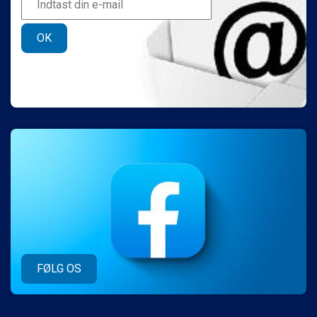
OK
FØLG OS