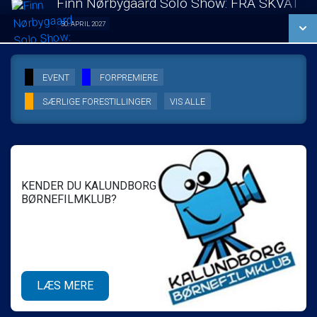
Finn Nørbygaard Solo Show: FRA SKVAT T
SE ALLE DAGE
30. APRIL 2027
Solo Show 30/04
LÆS MERE
SE ALLE DAGE
EVENT
FORPREMIERE
SÆRLIGE FORESTILLINGER
VIS ALLE
LÆS MERE
KENDER DU KALUNDBORG
BØRNEFILMKLUB?
LÆS MERE