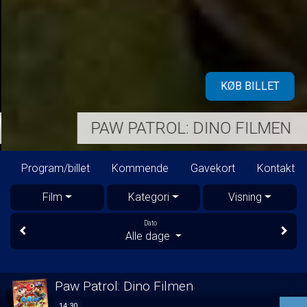
KØB BILLET
PAW PATROL: DINO FILMEN
Program/billet
Kommende
Gavekort
Kontakt
Film
Kategori
Visning
Dato
Alle dage
Paw Patrol: Dino Filmen
14:30