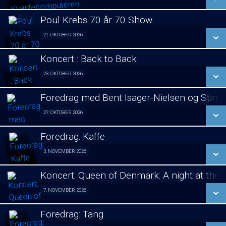
LÆS MERE
Poul Krebs 70 år 70 Show
SE ALLE DAGE
21. OKTOBER 2026
Poul Krebs 70 år - 70 Koncerter 21/10
LÆS MERE
Koncert : Back to Back
SE ALLE DAGE
23. OKTOBER 2026
Koncert 23/10
LÆS MERE
Foredrag med Bent Isager-Nielsen og Stine 
SE ALLE DAGE
27. OKTOBER 2026
Foredrag aften 27/10
LÆS MERE
Foredrag: Kaffe
SE ALLE DAGE
3. NOVEMBER 2026
Foredrag fra Århus 03/11
LÆS MERE
Koncert: Queen of Denmark: A night at the
SE ALLE DAGE
7. NOVEMBER 2026
Koncert 07/11
LÆS MERE
Foredrag: Tang
SE ALLE DAGE