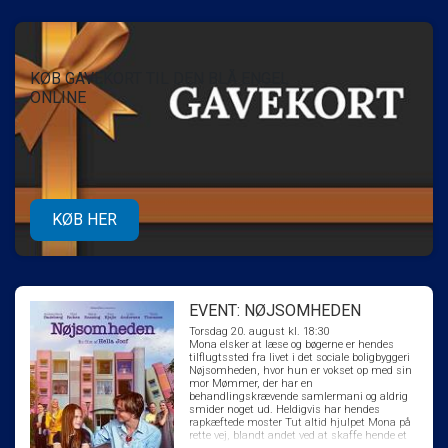
KØB GAVEKORT TIL DEN BLÅ ENGEL
ONLINE
KØB HER
EVENT: NØJSOMHEDEN
Torsdag 20. august kl. 18:30
Mona elsker at læse og bøgerne er hendes
tilflugtssted fra livet i det sociale boligbyggeri
Nøjsomheden, hvor hun er vokset op med sin
mor Mømmer, der har en
behandlingskrævende samlermani og aldrig
smider noget ud. Heldigvis har hendes
rapkæftede moster Tut altid hjulpet Mona på
rette vej, blandt andet ved at skaffe hende et