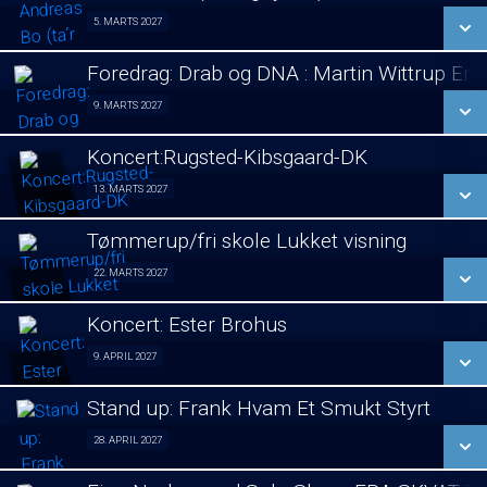
SE ALLE DAGE
5. MARTS 2027
Stand Up 05/03
LÆS MERE
Foredrag: Drab og DNA : Martin Wittrup En
SE ALLE DAGE
9. MARTS 2027
Foredrag 09/03
LÆS MERE
Koncert:Rugsted-Kibsgaard-DK
SE ALLE DAGE
13. MARTS 2027
Koncert 13/03
LÆS MERE
Tømmerup/fri skole Lukket visning
SE ALLE DAGE
22. MARTS 2027
Lukket visning 22/03
LÆS MERE
Koncert: Ester Brohus
SE ALLE DAGE
9. APRIL 2027
Koncert 09/04
LÆS MERE
Stand up: Frank Hvam Et Smukt Styrt
SE ALLE DAGE
28. APRIL 2027
Stand up 28/04
LÆS MERE