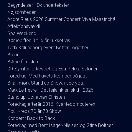
Begyndelser - Dk undertekster
Nøjsomheden
Andre Rieus 2026 Summer Concert: Viva Maastricht!
Affektionsværdi
Spa Weekend
Børnebiffen 3 til 6 år Lukket vis
Tedx Kalundborg event Better Together
Brohr
Børne film klub
DR Symfoniorkestret og Esa-Pekka Salonen
Foredrag: Med havets kæmper på jagt
Brian mørk Stand up Show: i see you.
Mark Le Fevre - Det fejler ik en skid - 2026
Stand up: Jonathan Christen
Foredrag efterår 2016: Kvantecomputeren
Poul Krebs 70 år 70 Show
Koncert : Back to Back
Foredrag med Bent Isager-Nielsen og Stine Bolther