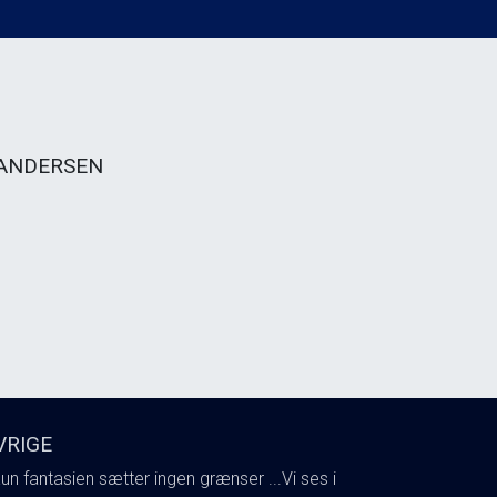
 ANDERSEN
VRIGE
un fantasien sætter ingen grænser ...Vi ses i