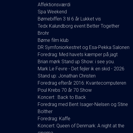
Affektionsværdi
Spa Weekend
Børnebiffen 3 til 6 år Lukket vis
Tedx Kalundborg event Better Together
Brohr
Børne film klub
DR Symfoniorkestret og Esa-Pekka Salonen
Foredrag: Med havets kæmper på jagt
Brian mørk Stand up Show: i see you.
Mark Le Fevre - Det fejler ik en skid - 2026
Stand up: Jonathan Christen
Foredrag efterår 2016: Kvantecomputeren
Poul Krebs 70 år 70 Show
Koncert : Back to Back
Foredrag med Bent Isager-Nielsen og Stine
Bolther
Foredrag: Kaffe
Koncert: Queen of Denmark: A night at the
cinema