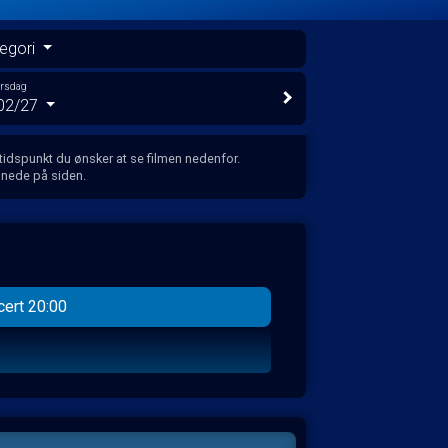
egori
orsdag
02/27
 tidspunkt du ønsker at se filmen nedenfor.
 nede på siden.
ert 20:00