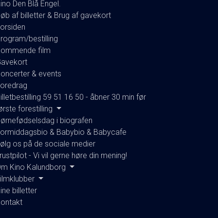
ino Den Blå Engel.
øb af billetter & Brug af gavekort
orsiden
rogram/bestilling
ommende film
avekort
oncerter & events
oredrag
illetbestilling 59 51 16 50 - åbner 30 min før
ørste forestilling
ørnefødselsdag i biografen
ormiddagsbio & Babybio & Babycafe
ølg os på de sociale medier
rustpilot - Vi vil gerne høre din mening!
m Kino Kalundborg
ilmklubber
ine billetter
ontakt