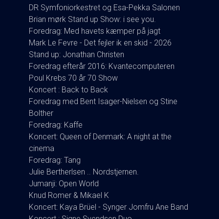
DR Symfoniorkestret og Esa-Pekka Salonen
Brian mørk Stand up Show: i see you.
Foredrag: Med havets kæmper på jagt
Mark Le Fevre - Det fejler ik en skid - 2026
Stand up: Jonathan Christen
Foredrag efterår 2016: Kvantecomputeren
Poul Krebs 70 år 70 Show
Koncert : Back to Back
Foredrag med Bent Isager-Nielsen og Stine
Bolther
Foredrag: Kaffe
Koncert: Queen of Denmark: A night at the
cinema
Foredrag: Tang
Julie Bertherlsen .. Nordstjernen.
Jumanji: Open World
Knud Romer & Mikael K
Koncert: Kaya Brüel - Synger Jomfru Ane Band
Koncert : Signe Svendsen Duo