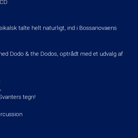
 CD
kalsk talte helt naturligt, ind i Bossanovaens
 med Dodo & the Dodos, optrådt med et udvalg af
.
,
Svanters tegn!
ercussion