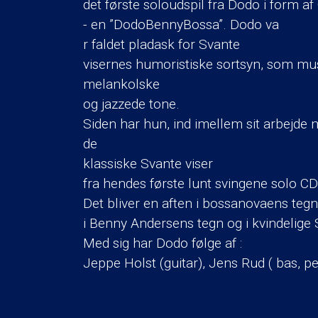
det første soloudspil fra Dodo i form af
- en ”DodoBennyBossa”. Dodo va
r faldet pladask for Svante
visernes humoristiske sortsyn, som musi
melankolske
og jazzede tone.
Siden har hun, ind imellem sit arbejde
de
klassiske Svante viser
fra hendes første lunt svingene solo CD
Det bliver en aften i bossanovaens tegn
i Benny Andersens tegn og i kvindelige 
Med sig har Dodo følge af :
Jeppe Holst (guitar), Jens Rud ( bas, p