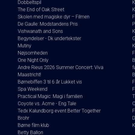
Dobbeltspil
K
The End of Oak Street
K
Skolen med magiske dyr – Filmen
F
De Gaulle: Modstandens Pris
P
Vishwanath and Sons
K
Begyndelser - Dk undertekster
G
Mutiny
K
Nøjsomheden
F
One Night Only
B
Andre Rieus 2026 Summer Concert: Viva
f
Maastricht!
B
Børnebiffen 3 til 6 år Lukket vis
F
Spa Weekend
F
Practical Magic: Magi i familien
T
Coyote vs. Acme - Eng Tale
O
Tedx Kalundborg event Better Together
F
Brohr
D
Børne film klub
K
Betty Ballon