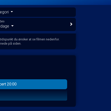
egori
Dato
e dage
 tidspunkt du ønsker at se filmen nedenfor.
 nede på siden.
ert 20:00