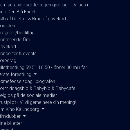
un fantasien sætter ingen grænser ...Vi ses i
ino Den Blå Engel.
øb af billetter & Brug af gavekort
orsiden
rogram/bestilling
ommende film
avekort
oncerter & events
oredrag
illetbestilling 59 51 16 50 - åbner 30 min før
ørste forestilling
ørnefødselsdag i biografen
ormiddagsbio & Babybio & Babycafe
ølg os på de sociale medier
rustpilot - Vi vil gerne høre din mening!
m Kino Kalundborg
ilmklubber
ine billetter