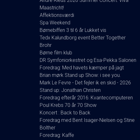
Andre Rieus 2026 Summer Concert: Viva
Maastricht!
Affektionsværdi
Spa Weekend
Børnebiffen 3 til 6 år Lukket vis
Tedx Kalundborg event Better Together
Brohr
Børne film klub
DR Symfoniorkestret og Esa-Pekka Salonen
Foredrag: Med havets kæmper på jagt
Brian mørk Stand up Show: i see you.
Mark Le Fevre - Det fejler ik en skid - 2026
Stand up: Jonathan Christen
Foredrag efterår 2016: Kvantecomputeren
Poul Krebs 70 år 70 Show
Koncert : Back to Back
Foredrag med Bent Isager-Nielsen og Stine
Bolther
Foredrag: Kaffe