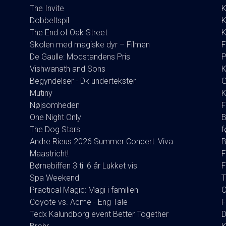
The Invite
K
Dobbeltspil
K
The End of Oak Street
K
Skolen med magiske dyr – Filmen
F
De Gaulle: Modstandens Pris
P
Vishwanath and Sons
K
Begyndelser - Dk undertekster
G
Mutiny
K
Nøjsomheden
F
One Night Only
B
The Dog Stars
f
Andre Rieus 2026 Summer Concert: Viva
B
Maastricht!
F
Børnebiffen 3 til 6 år Lukket vis
F
Spa Weekend
T
Practical Magic: Magi i familien
O
Coyote vs. Acme - Eng Tale
F
Tedx Kalundborg event Better Together
D