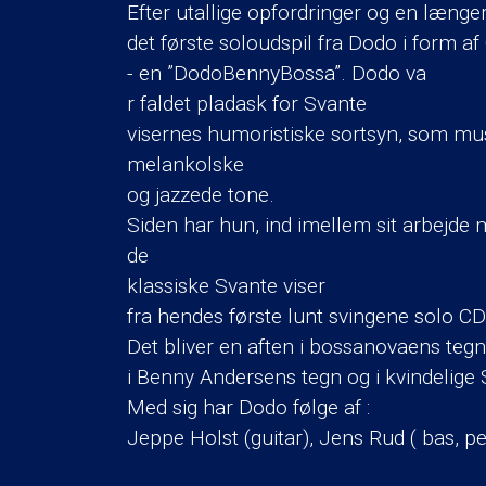
Efter utallige opfordringer og en læng
det første soloudspil fra Dodo i form af
- en ”DodoBennyBossa”. Dodo va
r faldet pladask for Svante
visernes humoristiske sortsyn, som musi
melankolske
og jazzede tone.
Siden har hun, ind imellem sit arbejde
de
klassiske Svante viser
fra hendes første lunt svingene solo CD
Det bliver en aften i bossanovaens tegn
i Benny Andersens tegn og i kvindelige 
Med sig har Dodo følge af :
Jeppe Holst (guitar), Jens Rud ( bas, p