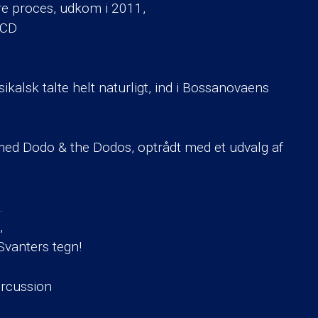
ere proces, udkom i 2011,
 CD
kalsk talte helt naturligt, ind i Bossanovaens
 med Dodo & the Dodos, optrådt med et udvalg af
.
,
Svanters tegn!
ercussion