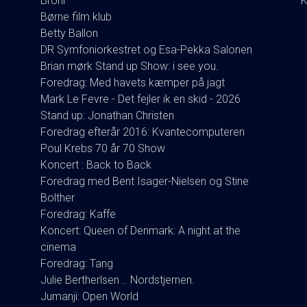
Brohr
K
Børne film klub
Betty Ballon
DR Symfoniorkestret og Esa-Pekka Salonen
Brian mørk Stand up Show: i see you.
Foredrag: Med havets kæmper på jagt
Mark Le Fevre - Det fejler ik en skid - 2026
Stand up: Jonathan Christen
Foredrag efterår 2016: Kvantecomputeren
Poul Krebs 70 år 70 Show
Koncert : Back to Back
Foredrag med Bent Isager-Nielsen og Stine
Bolther
Foredrag: Kaffe
Koncert: Queen of Denmark: A night at the
cinema
Foredrag: Tang
Julie Bertherlsen .. Nordstjernen.
Jumanji: Open World