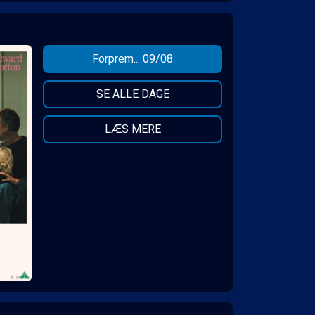
Forprem... 09/08
SE ALLE DAGE
LÆS MERE