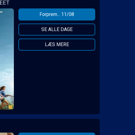
EET
Forprem... 11/08
SE ALLE DAGE
LÆS MERE