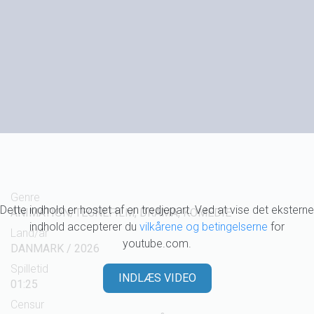
Genre
Dette indhold er hostet af en tredjepart. Ved at vise det eksterne
ANIMATION/TEGNEFILM, DRAMA, KOMEDIE
indhold accepterer du
vilkårene og betingelserne
for
Land/år
youtube.com.
DANMARK / 2026
Spilletid
INDLÆS VIDEO
01:25
Censur