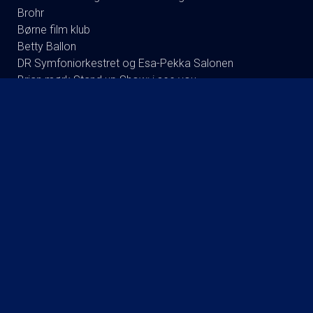
Brohr
Børne film klub
Betty Ballon
DR Symfoniorkestret og Esa-Pekka Salonen
Brian mørk Stand up Show: i see you.
Foredrag: Med havets kæmper på jagt
Mark Le Fevre - Det fejler ik en skid - 2026
Stand up: Jonathan Christen
Foredrag efterår 2016: Kvantecomputeren
Poul Krebs 70 år 70 Show
Koncert : Back to Back
Foredrag med Bent Isager-Nielsen og Stine Bolther
Foredrag: Kaffe
Koncert: Queen of Denmark: A night at the cinema
Foredrag: Tang
Julie Bertherlsen .. Nordstjernen.
Jumanji: Open World
Knud Romer & Mikael K