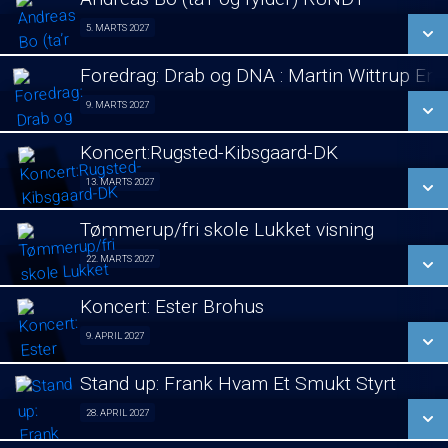
SE ALLE DAGE
5. MARTS 2027
Stand Up 05/03
LÆS MERE
Foredrag: Drab og DNA : Martin Wittrup En
SE ALLE DAGE
9. MARTS 2027
Foredrag 09/03
LÆS MERE
Koncert:Rugsted-Kibsgaard-DK
SE ALLE DAGE
13. MARTS 2027
Koncert 13/03
LÆS MERE
Tømmerup/fri skole Lukket visning
SE ALLE DAGE
22. MARTS 2027
Lukket visning 22/03
LÆS MERE
Koncert: Ester Brohus
SE ALLE DAGE
9. APRIL 2027
Koncert 09/04
LÆS MERE
Stand up: Frank Hvam Et Smukt Styrt
SE ALLE DAGE
28. APRIL 2027
Stand up 28/04