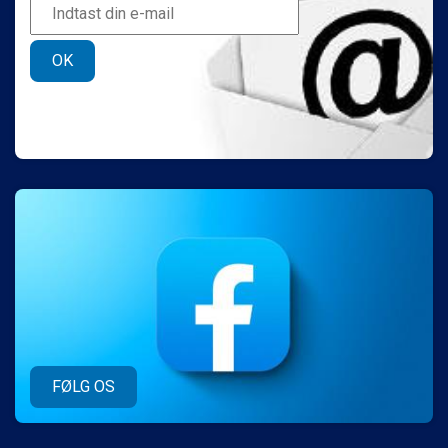
OK
FØLG OS