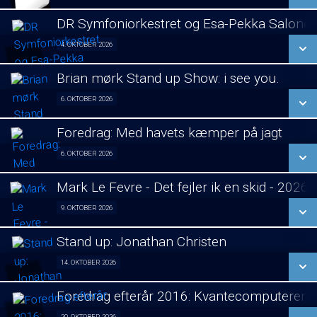
LÆS MERE
DR Symfoniorkestret og Esa-Pekka Salone
SE ALLE DAGE
4. OKTOBER 2026
Koncert visning 04/10
LÆS MERE
Brian mørk Stand up Show: i see you.
SE ALLE DAGE
6. OKTOBER 2026
Fra 06.10.2026
LÆS MERE
Foredrag: Med havets kæmper på jagt
SE ALLE DAGE
6. OKTOBER 2026
Foredrag fra Århus 06/10
LÆS MERE
Mark Le Fevre - Det fejler ik en skid - 2026
SE ALLE DAGE
9. OKTOBER 2026
Stand Up 09/10
LÆS MERE
Stand up: Jonathan Christen
SE ALLE DAGE
14. OKTOBER 2026
Stand Up 14/10
LÆS MERE
Foredrag efterår 2016: Kvantecomputeren
SE ALLE DAGE
20. OKTOBER 2026