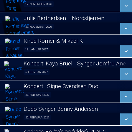
SE ALLE DAGE
17. NOVEMBER 2026
Foredrag fra Århus 17/11
LÆS MERE
Julie Bertherlsen .. Nordstjernen.
SE ALLE DAGE
20. NOVEMBER 2026
Jule koncert. 20/11
LÆS MERE
Knud Romer & Mikael K
SE ALLE DAGE
18. JANUAR 2027
Foredrag 18/01
LÆS MERE
Koncert: Kaya Brüel - Synger Jomfru Ane 
SE ALLE DAGE
5. FEBRUAR 2027
koncert 05/02
LÆS MERE
Koncert : Signe Svendsen Duo
SE ALLE DAGE
23. FEBRUAR 2027
Koncert : Signe Svendsen Duo 23/02
LÆS MERE
Dodo Synger Benny Andersen
SE ALLE DAGE
25. FEBRUAR 2027
Koncert 25/02
LÆS MERE
Andreas Bo (ta’r og fylder) RUNDT