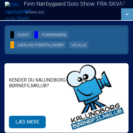
LÆS MERE
Finn Nørbygaard Solo Show: FRA SKVAT T
SE ALLE DAGE
30. APRIL 2027
Solo Show 30/04
LÆS MERE
SE ALLE DAGE
EVENT
FORPREMIERE
SÆRLIGE FORESTILLINGER
VIS ALLE
LÆS MERE
KENDER DU KALUNDBORG
BØRNEFILMKLUB?
LÆS MERE