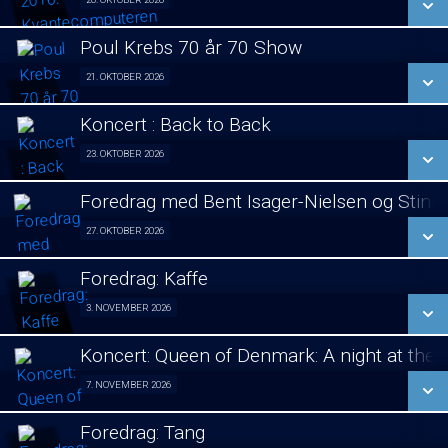
Foredrag fra Århus 20/10
LÆS MERE
Poul Krebs 70 år 70 Show
SE ALLE DAGE
21. OKTOBER 2026
Poul Krebs 70 år - 70 Koncerter 21/10
LÆS MERE
Koncert : Back to Back
SE ALLE DAGE
23. OKTOBER 2026
Koncert 23/10
LÆS MERE
Foredrag med Bent Isager-Nielsen og Stine 
SE ALLE DAGE
27. OKTOBER 2026
Foredrag aften 27/10
LÆS MERE
Foredrag: Kaffe
SE ALLE DAGE
3. NOVEMBER 2026
Foredrag fra Århus 03/11
LÆS MERE
Koncert: Queen of Denmark: A night at the
SE ALLE DAGE
7. NOVEMBER 2026
Koncert 07/11
LÆS MERE
Foredrag: Tang