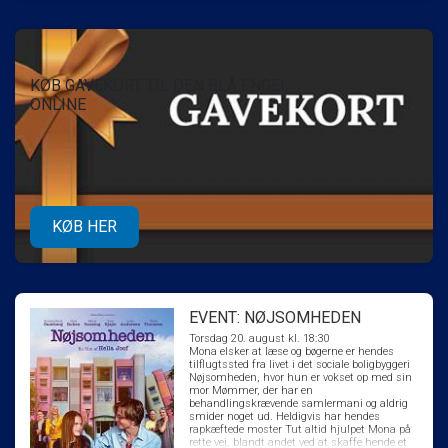
KØB GAVEKORT TIL DEN BLÅ ENGEL
ONLINE
KØB HER
EVENT: NØJSOMHEDEN
Torsdag 20. august kl. 18:30
Mona elsker at læse og bøgerne er hendes
tilflugtssted fra livet i det sociale boligbyggeri
Nøjsomheden, hvor hun er vokset op med sin
mor Mømmer, der har en
behandlingskrævende samlermani og aldrig
smider noget ud. Heldigvis har hendes
rapkæftede moster Tut altid hjulpet Mona på
rette vej, blandt andet ved at skaffe hende et