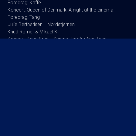
Foredrag: Kaffe
Koncert: Queen of Denmark: A night at the cinema
Foredrag: Tang
Julie Bertherlsen .. Nordstjernen.
Knud Romer & Mikael K
Koncert: Kaya Brüel - Synger Jomfru Ane Band
Koncert : Signe Svendsen Duo
Dodo Synger Benny Andersen
Andreas Bo (ta’r og fylder) RUNDT
Foredrag: Drab og DNA : Martin Wittrup Enggaard og
Louise Dalsgaard
Koncert:Rugsted-Kibsgaard-DK
Tømmerup/fri skole Lukket visning
Koncert: Ester Brohus
Stand up: Frank Hvam Et Smukt Styrt
Finn Nørbygaard Solo Show: FRA SKVAT TIL SKVAS
KOMMENDE FILM
The Invite