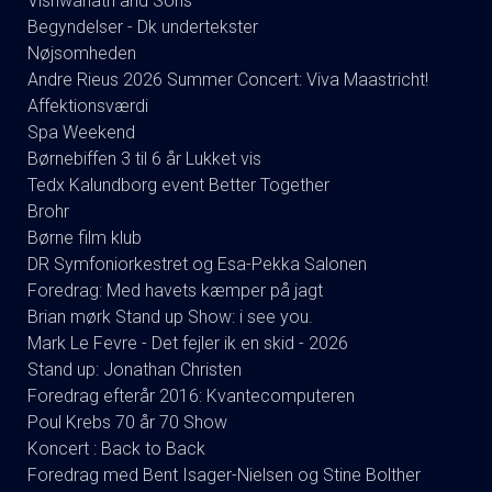
Vishwanath and Sons
Begyndelser - Dk undertekster
Nøjsomheden
Andre Rieus 2026 Summer Concert: Viva Maastricht!
Affektionsværdi
Spa Weekend
Børnebiffen 3 til 6 år Lukket vis
Tedx Kalundborg event Better Together
Brohr
Børne film klub
DR Symfoniorkestret og Esa-Pekka Salonen
Foredrag: Med havets kæmper på jagt
Brian mørk Stand up Show: i see you.
Mark Le Fevre - Det fejler ik en skid - 2026
Stand up: Jonathan Christen
Foredrag efterår 2016: Kvantecomputeren
Poul Krebs 70 år 70 Show
Koncert : Back to Back
Foredrag med Bent Isager-Nielsen og Stine Bolther