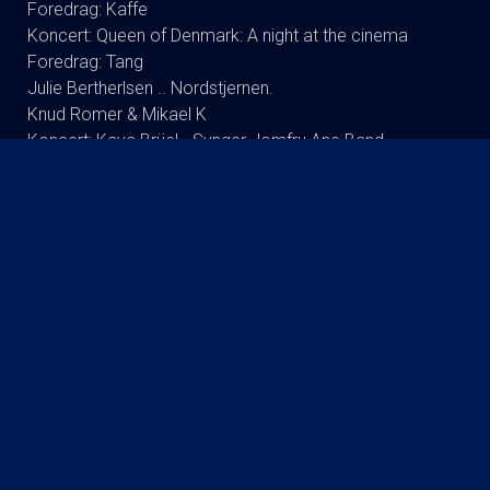
Foredrag: Kaffe
Koncert: Queen of Denmark: A night at the cinema
Foredrag: Tang
Julie Bertherlsen .. Nordstjernen.
Knud Romer & Mikael K
Koncert: Kaya Brüel - Synger Jomfru Ane Band
Koncert : Signe Svendsen Duo
Dodo Synger Benny Andersen
Andreas Bo (ta’r og fylder) RUNDT
Foredrag: Drab og DNA : Martin Wittrup Enggaard og
Louise Dalsgaard
Koncert:Rugsted-Kibsgaard-DK
Tømmerup/fri skole Lukket visning
Koncert: Ester Brohus
Stand up: Frank Hvam Et Smukt Styrt
Finn Nørbygaard Solo Show: FRA SKVAT TIL SKVAS
KOMMENDE FILM
The Invite