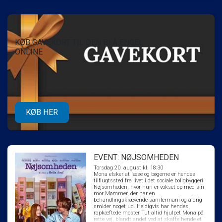
KØB GAVEKORT TIL DEN BLÅ ENGEL
ONLINE
KØB HER
EVENT: NØJSOMHEDEN
Torsdag 20. august kl. 18:30
Mona elsker at læse og bøgerne er hendes
tilflugtssted fra livet i det sociale boligbyggeri
Nøjsomheden, hvor hun er vokset op med sin
mor Mømmer, der har en
behandlingskrævende samlermani og aldrig
smider noget ud. Heldigvis har hendes
rapkæftede moster Tut altid hjulpet Mona på
rette vej, blandt andet ved at skaffe hende et