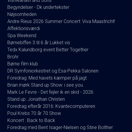
Vishwanath and Sons
Begyndelser - Dk undertekster
Nøjsomheden
Andre Rieus 2026 Summer Concert: Viva Maastricht!
Affektionsværdi
Spa Weekend
Børnebiffen 3 til 6 år Lukket vis
Tedx Kalundborg event Better Together
Brohr
Børne film klub
DR Symfoniorkestret og Esa-Pekka Salonen
Foredrag: Med havets kæmper på jagt
Brian mørk Stand up Show: i see you.
Mark Le Fevre - Det fejler ik en skid - 2026
Stand up: Jonathan Christen
Foredrag efterår 2016: Kvantecomputeren
Poul Krebs 70 år 70 Show
Koncert : Back to Back
Foredrag med Bent Isager-Nielsen og Stine Bolther