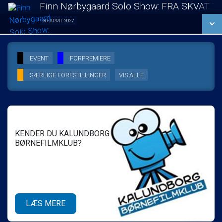
LÆS MERE
Finn Nørbygaard Solo Show: FRA SKVAT T
SE ALLE DAGE
30. APRIL 2027
Solo Show 30/04
LÆS MERE
SE ALLE DAGE
EVENT
FORPREMIERE
SÆRLIGE FORESTILLINGER
VIS ALLE
LÆS MERE
KENDER DU KALUNDBORG
BØRNEFILMKLUB?
LÆS MERE