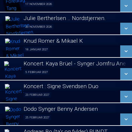
SE ALLE DAGE
17. NOVEMBER 2026
Foredrag fra Århus 17/11
LÆS MERE
Julie Bertherlsen .. Nordstjernen.
SE ALLE DAGE
20. NOVEMBER 2026
Jule koncert. 20/11
LÆS MERE
Knud Romer & Mikael K
SE ALLE DAGE
18. JANUAR 2027
Foredrag 18/01
LÆS MERE
Koncert: Kaya Brüel - Synger Jomfru Ane 
SE ALLE DAGE
5. FEBRUAR 2027
koncert 05/02
LÆS MERE
Koncert : Signe Svendsen Duo
SE ALLE DAGE
23. FEBRUAR 2027
Koncert : Signe Svendsen Duo 23/02
LÆS MERE
Dodo Synger Benny Andersen
SE ALLE DAGE
25. FEBRUAR 2027
Koncert 25/02
LÆS MERE
Andreas Bo (ta’r og fylder) RUNDT