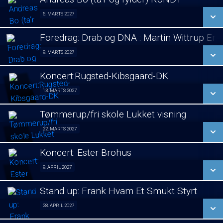
SE ALLE DAGE
5. MARTS 2027
Stand Up 05/03
LÆS MERE
Foredrag: Drab og DNA : Martin Wittrup En
SE ALLE DAGE
9. MARTS 2027
Foredrag 09/03
LÆS MERE
Koncert:Rugsted-Kibsgaard-DK
SE ALLE DAGE
13. MARTS 2027
Koncert 13/03
LÆS MERE
Tømmerup/fri skole Lukket visning
SE ALLE DAGE
22. MARTS 2027
Lukket visning 22/03
LÆS MERE
Koncert: Ester Brohus
SE ALLE DAGE
9. APRIL 2027
Koncert 09/04
LÆS MERE
Stand up: Frank Hvam Et Smukt Styrt
SE ALLE DAGE
28. APRIL 2027
Stand up 28/04