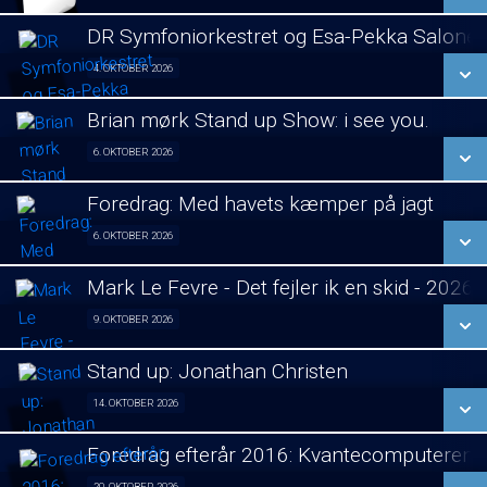
LÆS MERE
DR Symfoniorkestret og Esa-Pekka Salone
SE ALLE DAGE
4. OKTOBER 2026
Koncert visning 04/10
LÆS MERE
Brian mørk Stand up Show: i see you.
SE ALLE DAGE
6. OKTOBER 2026
Fra 06.10.2026
LÆS MERE
Foredrag: Med havets kæmper på jagt
SE ALLE DAGE
6. OKTOBER 2026
Foredrag fra Århus 06/10
LÆS MERE
Mark Le Fevre - Det fejler ik en skid - 2026
SE ALLE DAGE
9. OKTOBER 2026
Stand Up 09/10
LÆS MERE
Stand up: Jonathan Christen
SE ALLE DAGE
14. OKTOBER 2026
Stand Up 14/10
LÆS MERE
Foredrag efterår 2016: Kvantecomputeren
SE ALLE DAGE
20. OKTOBER 2026