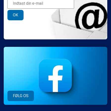
OK
FØLG OS