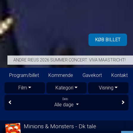
KØB BILLET
ANDRE RIEUS 2026 SUMMER CONCERT: VIVA MAASTRICHT!
Program/billet
Kommende
Gavekort
Kontakt
Film
Kategori
Visning
Dato
Alle dage
Minions & Monsters - Dk tale