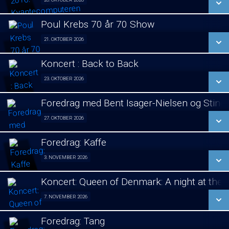
Foredrag fra Århus 20/10
LÆS MERE
Poul Krebs 70 år 70 Show
SE ALLE DAGE
21. OKTOBER 2026
Poul Krebs 70 år - 70 Koncerter 21/10
LÆS MERE
Koncert : Back to Back
SE ALLE DAGE
23. OKTOBER 2026
Koncert 23/10
LÆS MERE
Foredrag med Bent Isager-Nielsen og Stine 
SE ALLE DAGE
27. OKTOBER 2026
Foredrag aften 27/10
LÆS MERE
Foredrag: Kaffe
SE ALLE DAGE
3. NOVEMBER 2026
Foredrag fra Århus 03/11
LÆS MERE
Koncert: Queen of Denmark: A night at the
SE ALLE DAGE
7. NOVEMBER 2026
Koncert 07/11
LÆS MERE
Foredrag: Tang