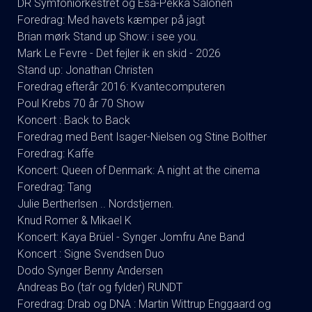
DR Symfoniorkestret og Esa-Pekka Salonen
Foredrag: Med havets kæmper på jagt
Brian mørk Stand up Show: i see you.
Mark Le Fevre - Det fejler ik en skid - 2026
Stand up: Jonathan Christen
Foredrag efterår 2016: Kvantecomputeren
Poul Krebs 70 år 70 Show
Koncert : Back to Back
Foredrag med Bent Isager-Nielsen og Stine Bolther
Foredrag: Kaffe
Koncert: Queen of Denmark: A night at the cinema
Foredrag: Tang
Julie Bertherlsen .. Nordstjernen.
Knud Romer & Mikael K
Koncert: Kaya Brüel - Synger Jomfru Ane Band
Koncert : Signe Svendsen Duo
Dodo Synger Benny Andersen
Andreas Bo (ta’r og fylder) RUNDT
Foredrag: Drab og DNA : Martin Wittrup Enggaard og