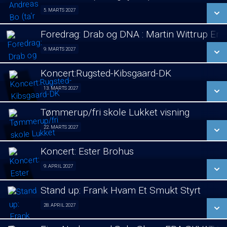
SE ALLE DAGE
5. MARTS 2027
Stand Up 05/03
LÆS MERE
Foredrag: Drab og DNA : Martin Wittrup En
SE ALLE DAGE
9. MARTS 2027
Foredrag 09/03
LÆS MERE
Koncert:Rugsted-Kibsgaard-DK
SE ALLE DAGE
13. MARTS 2027
Koncert 13/03
LÆS MERE
Tømmerup/fri skole Lukket visning
SE ALLE DAGE
22. MARTS 2027
Lukket visning 22/03
LÆS MERE
Koncert: Ester Brohus
SE ALLE DAGE
9. APRIL 2027
Koncert 09/04
LÆS MERE
Stand up: Frank Hvam Et Smukt Styrt
SE ALLE DAGE
28. APRIL 2027
Stand up 28/04
LÆS MERE