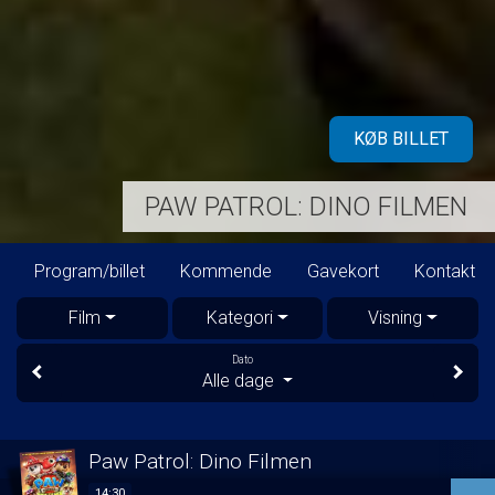
KØB BILLET
PAW PATROL: DINO FILMEN
Program/billet
Kommende
Gavekort
Kontakt
Film
Kategori
Visning
Dato
Alle dage
Paw Patrol: Dino Filmen
14:30