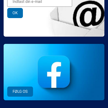
OK
FØLG OS