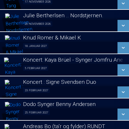
17. NOVEMBER 2026
Foredrag fra Århus 17/11
LÆS MERE
Julie Bertherlsen .. Nordstjernen.
SE ALLE DAGE
20. NOVEMBER 2026
Jule koncert. 20/11
LÆS MERE
Knud Romer & Mikael K
SE ALLE DAGE
18. JANUAR 2027
Foredrag 18/01
LÆS MERE
Koncert: Kaya Brüel - Synger Jomfru Ane 
SE ALLE DAGE
5. FEBRUAR 2027
koncert 05/02
LÆS MERE
Koncert : Signe Svendsen Duo
SE ALLE DAGE
23. FEBRUAR 2027
Koncert : Signe Svendsen Duo 23/02
LÆS MERE
Dodo Synger Benny Andersen
SE ALLE DAGE
25. FEBRUAR 2027
Koncert 25/02
LÆS MERE
Andreas Bo (ta’r og fylder) RUNDT