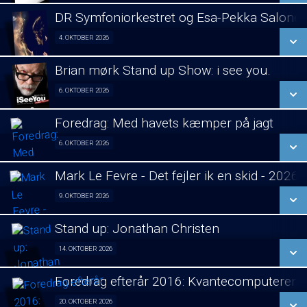
LÆS MERE
DR Symfoniorkestret og Esa-Pekka Salone
SE ALLE DAGE
4. OKTOBER 2026
Koncert visning 04/10
LÆS MERE
Brian mørk Stand up Show: i see you.
SE ALLE DAGE
6. OKTOBER 2026
Fra 06.10.2026
LÆS MERE
Foredrag: Med havets kæmper på jagt
SE ALLE DAGE
6. OKTOBER 2026
Foredrag fra Århus 06/10
LÆS MERE
Mark Le Fevre - Det fejler ik en skid - 2026
SE ALLE DAGE
9. OKTOBER 2026
Stand Up 09/10
LÆS MERE
Stand up: Jonathan Christen
SE ALLE DAGE
14. OKTOBER 2026
Stand Up 14/10
LÆS MERE
Foredrag efterår 2016: Kvantecomputeren
SE ALLE DAGE
20. OKTOBER 2026
Foredrag fra Århus 20/10