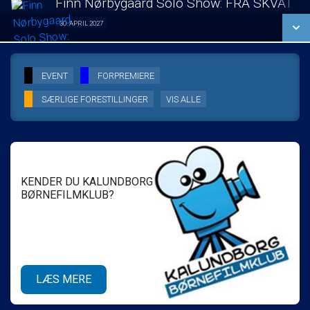
Finn Nørbygaard Solo Show: FRA SKVAT T
SE ALLE DAGE
30. APRIL 2027
Solo Show 30/04
LÆS MERE
SE ALLE DAGE
EVENT
FORPREMIERE
SÆRLIGE FORESTILLINGER
VIS ALLE
LÆS MERE
KENDER DU KALUNDBORG
BØRNEFILMKLUB?
LÆS MERE