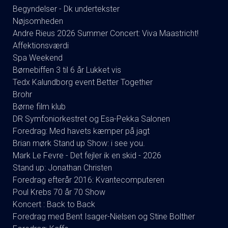
Begyndelser - Dk undertekster
Nøjsomheden
Andre Rieus 2026 Summer Concert: Viva Maastricht!
Affektionsværdi
Spa Weekend
Børnebiffen 3 til 6 år Lukket vis
Tedx Kalundborg event Better Together
Brohr
Børne film klub
DR Symfoniorkestret og Esa-Pekka Salonen
Foredrag: Med havets kæmper på jagt
Brian mørk Stand up Show: i see you.
Mark Le Fevre - Det fejler ik en skid - 2026
Stand up: Jonathan Christen
Foredrag efterår 2016: Kvantecomputeren
Poul Krebs 70 år 70 Show
Koncert : Back to Back
Foredrag med Bent Isager-Nielsen og Stine Bolther