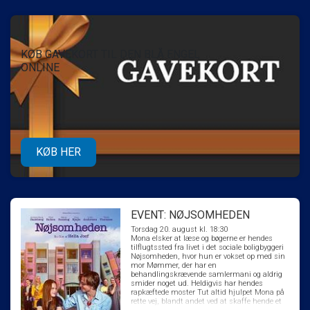
KØB GAVEKORT TIL DEN BLÅ ENGEL
ONLINE
KØB HER
EVENT: NØJSOMHEDEN
Torsdag 20. august kl. 18:30
Mona elsker at læse og bøgerne er hendes
tilflugtssted fra livet i det sociale boligbyggeri
Nøjsomheden, hvor hun er vokset op med sin
mor Mømmer, der har en
behandlingskrævende samlermani og aldrig
smider noget ud. Heldigvis har hendes
rapkæftede moster Tut altid hjulpet Mona på
rette vej, blandt andet ved at skaffe hende et