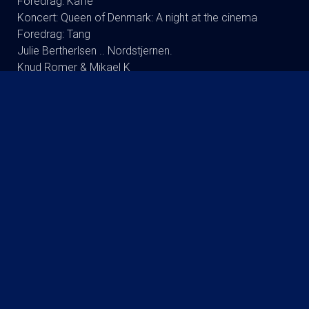
Foredrag: Kaffe
Koncert: Queen of Denmark: A night at the cinema
Foredrag: Tang
Julie Bertherlsen .. Nordstjernen.
Knud Romer & Mikael K
Koncert: Kaya Brüel - Synger Jomfru Ane Band
Koncert : Signe Svendsen Duo
Dodo Synger Benny Andersen
Andreas Bo (ta’r og fylder) RUNDT
Foredrag: Drab og DNA : Martin Wittrup Enggaard og
Louise Dalsgaard
Koncert:Rugsted-Kibsgaard-DK
Tømmerup/fri skole Lukket visning
Koncert: Ester Brohus
Stand up: Frank Hvam Et Smukt Styrt
Finn Nørbygaard Solo Show: FRA SKVAT TIL SKVAS
KOMMENDE FILM
The Invite