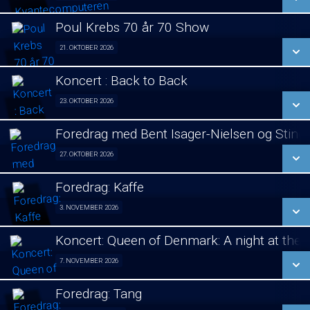
LÆS MERE
Poul Krebs 70 år 70 Show
SE ALLE DAGE
21. OKTOBER 2026
Poul Krebs 70 år - 70 Koncerter 21/10
LÆS MERE
Koncert : Back to Back
SE ALLE DAGE
23. OKTOBER 2026
Koncert 23/10
LÆS MERE
Foredrag med Bent Isager-Nielsen og Stine 
SE ALLE DAGE
27. OKTOBER 2026
Foredrag aften 27/10
LÆS MERE
Foredrag: Kaffe
SE ALLE DAGE
3. NOVEMBER 2026
Foredrag fra Århus 03/11
LÆS MERE
Koncert: Queen of Denmark: A night at the
SE ALLE DAGE
7. NOVEMBER 2026
Koncert 07/11
LÆS MERE
Foredrag: Tang
SE ALLE DAGE