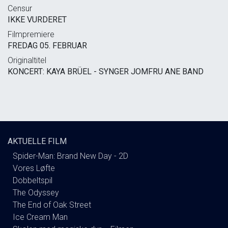
Censur
IKKE VURDERET
Filmpremiere
FREDAG 05. FEBRUAR
Originaltitel
KONCERT: KAYA BRÜEL - SYNGER JOMFRU ANE BAND
AKTUELLE FILM
Spider-Man: Brand New Day - 2D
Vores Løfte
Dobbeltspil
The Odyssey
The End of Oak Street
Ice Cream Man