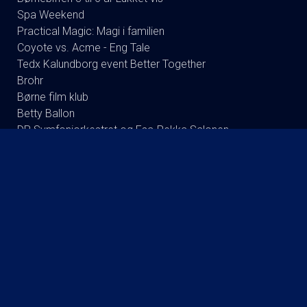
Spa Weekend
Practical Magic: Magi i familien
Coyote vs. Acme - Eng Tale
Tedx Kalundborg event Better Together
Brohr
Børne film klub
Betty Ballon
DR Symfoniorkestret og Esa-Pekka Salonen
Brian mørk Stand up Show: i see you.
Foredrag: Med havets kæmper på jagt
Mark Le Fevre - Det fejler ik en skid - 2026
Stand up: Jonathan Christen
Foredrag efterår 2016: Kvantecomputeren
Poul Krebs 70 år 70 Show
Koncert : Back to Back
Foredrag med Bent Isager-Nielsen og Stine Bolther
Foredrag: Kaffe
Koncert: Queen of Denmark: A night at the cinema