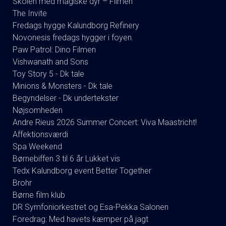
Skolen med magiske dyr – Filmen
The Invite
Fredags hygge Kalundborg Refinery
Novonesis fredags hygger i foyen.
Paw Patrol: Dino Filmen
Vishwanath and Sons
Toy Story 5 - Dk tale
Minions & Monsters - Dk tale
Begyndelser - Dk undertekster
Nøjsomheden
Andre Rieus 2026 Summer Concert: Viva Maastricht!
Affektionsværdi
Spa Weekend
Børnebiffen 3 til 6 år Lukket vis
Tedx Kalundborg event Better Together
Brohr
Børne film klub
DR Symfoniorkestret og Esa-Pekka Salonen
Foredrag: Med havets kæmper på jagt