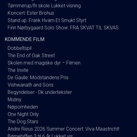
Tømmerup/fri skole Lukket visning
Koncert: Ester Brohus
Stand up: Frank Hvam Et Smukt Styrt
Finn Nørbygaard Solo Show: FRA SKVAT TIL SKVAS
KOMMENDE FILM
Dobbeltspil
The End of Oak Street
Skolen med magiske dyr – Filmen
The Invite
De Gaulle: Modstandens Pris
Vishwanath and Sons
Begyndelser - Dk undertekster
Mutiny
Nøjsomheden
One Night Only
The Dog Stars
Andre Rieus 2026 Summer Concert: Viva Maastricht!
Børnebiffen 3 til 6 år Lukket vis