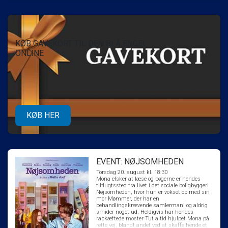
KØB GAVEKORT TIL DEN BLÅ ENGEL
ONLINE
KØB HER
EVENT: NØJSOMHEDEN
Torsdag 20. august kl. 18:30
Mona elsker at læse og bøgerne er hendes
tilflugtssted fra livet i det sociale boligbyggeri
Nøjsomheden, hvor hun er vokset op med sin
mor Mømmer, der har en
behandlingskrævende samlermani og aldrig
smider noget ud. Heldigvis har hendes
rapkæftede moster Tut altid hjulpet Mona på
rette vej, blandt andet ved at skaffe hende et