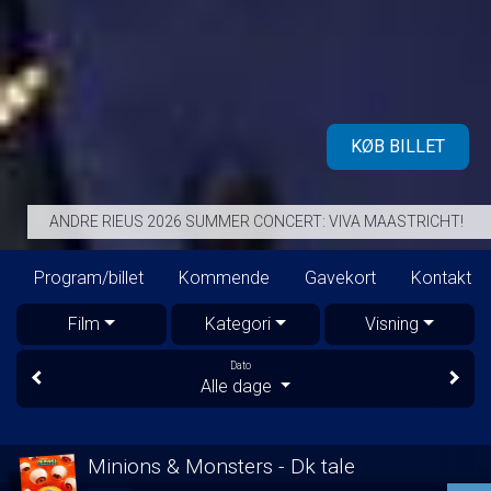
KØB BILLET
ANDRE RIEUS 2026 SUMMER CONCERT: VIVA MAASTRICHT!
Program/billet
Kommende
Gavekort
Kontakt
Film
Kategori
Visning
Dato
Alle dage
Minions & Monsters - Dk tale