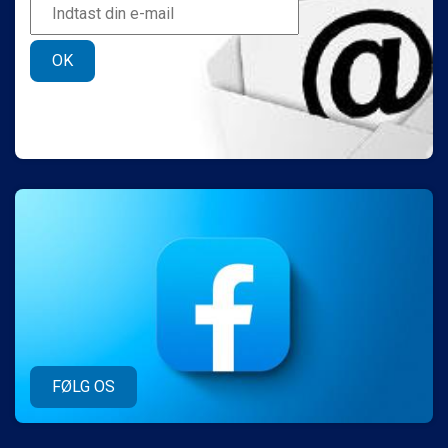
OK
FØLG OS