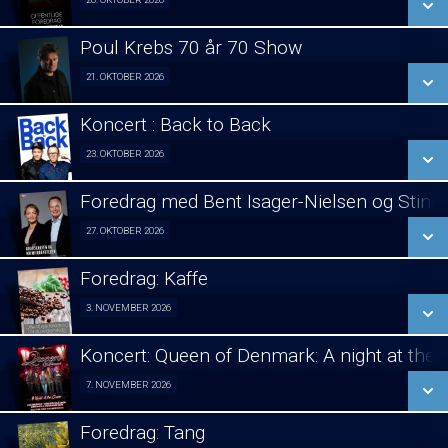
Foredrag fra Århus 20/10
LÆS MERE
Poul Krebs 70 år 70 Show
SE ALLE DAGE
21. OKTOBER 2026
Poul Krebs 70 år - 70 Koncerter 21/10
LÆS MERE
Koncert : Back to Back
SE ALLE DAGE
23. OKTOBER 2026
Koncert 23/10
LÆS MERE
Foredrag med Bent Isager-Nielsen og Stine 
SE ALLE DAGE
27. OKTOBER 2026
Foredrag aften 27/10
LÆS MERE
Foredrag: Kaffe
SE ALLE DAGE
3. NOVEMBER 2026
Foredrag fra Århus 03/11
LÆS MERE
Koncert: Queen of Denmark: A night at the
SE ALLE DAGE
7. NOVEMBER 2026
Koncert 07/11
LÆS MERE
Foredrag: Tang