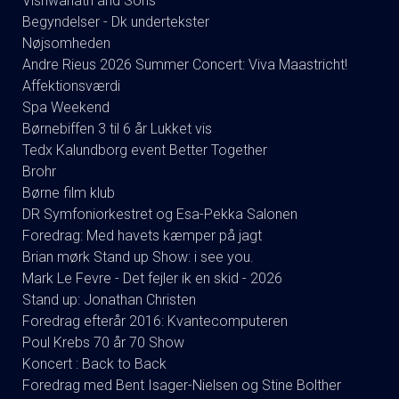
Vishwanath and Sons
Begyndelser - Dk undertekster
Nøjsomheden
Andre Rieus 2026 Summer Concert: Viva Maastricht!
Affektionsværdi
Spa Weekend
Børnebiffen 3 til 6 år Lukket vis
Tedx Kalundborg event Better Together
Brohr
Børne film klub
DR Symfoniorkestret og Esa-Pekka Salonen
Foredrag: Med havets kæmper på jagt
Brian mørk Stand up Show: i see you.
Mark Le Fevre - Det fejler ik en skid - 2026
Stand up: Jonathan Christen
Foredrag efterår 2016: Kvantecomputeren
Poul Krebs 70 år 70 Show
Koncert : Back to Back
Foredrag med Bent Isager-Nielsen og Stine Bolther