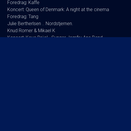
Foredrag: Kaffe
Koncert: Queen of Denmark: A night at the cinema
Foredrag: Tang
Julie Bertherlsen .. Nordstjernen.
Knud Romer & Mikael K
Koncert: Kaya Brüel - Synger Jomfru Ane Band
Koncert : Signe Svendsen Duo
Dodo Synger Benny Andersen
Andreas Bo (ta’r og fylder) RUNDT
Foredrag: Drab og DNA : Martin Wittrup Enggaard og
Louise Dalsgaard
Koncert:Rugsted-Kibsgaard-DK
Tømmerup/fri skole Lukket visning
Koncert: Ester Brohus
Stand up: Frank Hvam Et Smukt Styrt
Finn Nørbygaard Solo Show: FRA SKVAT TIL SKVAS
KOMMENDE FILM
The Invite