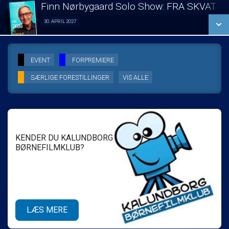
LÆS MERE
Finn Nørbygaard Solo Show: FRA SKVAT T
SE ALLE DAGE
30. APRIL 2027
Solo Show 30/04
LÆS MERE
SE ALLE DAGE
EVENT
FORPREMIERE
SÆRLIGE FORESTILLINGER
VIS ALLE
LÆS MERE
KENDER DU KALUNDBORG
BØRNEFILMKLUB?
LÆS MERE