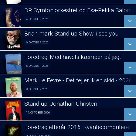
LÆS MERE
DR Symfoniorkestret og Esa-Pekka Salone
SE ALLE DAGE
4. OKTOBER 2026
Koncert visning 04/10
LÆS MERE
Brian mørk Stand up Show: i see you.
SE ALLE DAGE
6. OKTOBER 2026
Fra 06.10.2026
LÆS MERE
Foredrag: Med havets kæmper på jagt
SE ALLE DAGE
6. OKTOBER 2026
Foredrag fra Århus 06/10
LÆS MERE
Mark Le Fevre - Det fejler ik en skid - 2026
SE ALLE DAGE
9. OKTOBER 2026
Stand Up 09/10
LÆS MERE
Stand up: Jonathan Christen
SE ALLE DAGE
14. OKTOBER 2026
Stand Up 14/10
LÆS MERE
Foredrag efterår 2016: Kvantecomputeren
SE ALLE DAGE
20. OKTOBER 2026