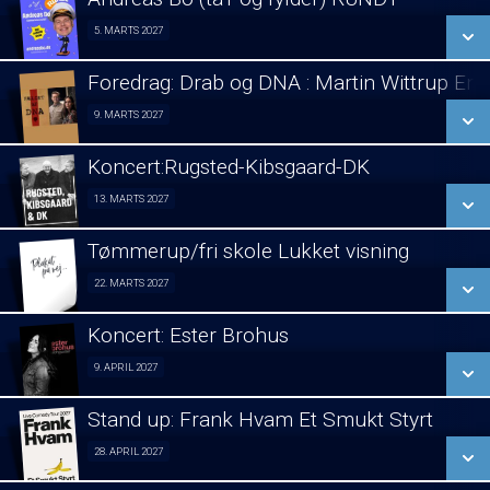
SE ALLE DAGE
5. MARTS 2027
Stand Up 05/03
LÆS MERE
Foredrag: Drab og DNA : Martin Wittrup En
SE ALLE DAGE
9. MARTS 2027
Foredrag 09/03
LÆS MERE
Koncert:Rugsted-Kibsgaard-DK
SE ALLE DAGE
13. MARTS 2027
Koncert 13/03
LÆS MERE
Tømmerup/fri skole Lukket visning
SE ALLE DAGE
22. MARTS 2027
Lukket visning 22/03
LÆS MERE
Koncert: Ester Brohus
SE ALLE DAGE
9. APRIL 2027
Koncert 09/04
LÆS MERE
Stand up: Frank Hvam Et Smukt Styrt
SE ALLE DAGE
28. APRIL 2027
Stand up 28/04