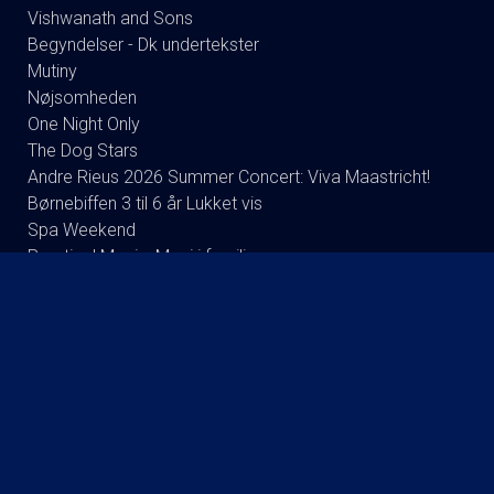
Vishwanath and Sons
Begyndelser - Dk undertekster
Mutiny
Nøjsomheden
One Night Only
The Dog Stars
Andre Rieus 2026 Summer Concert: Viva Maastricht!
Børnebiffen 3 til 6 år Lukket vis
Spa Weekend
Practical Magic: Magi i familien
Coyote vs. Acme - Eng Tale
Tedx Kalundborg event Better Together
Brohr
Børne film klub
Betty Ballon
DR Symfoniorkestret og Esa-Pekka Salonen
Brian mørk Stand up Show: i see you.
Foredrag: Med havets kæmper på jagt