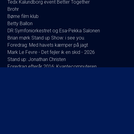
Tedx Kalundborg event Better Together
Brohr
Børne film klub
Betty Ballon
DR Symfoniorkestret og Esa-Pekka Salonen
Brian mørk Stand up Show: i see you.
Foredrag: Med havets kæmper på jagt
Mark Le Fevre - Det fejler ik en skid - 2026
Stand up: Jonathan Christen
Foredrag efterår 2016: Kvantecomputeren
Poul Krebs 70 år 70 Show
Koncert : Back to Back
Foredrag med Bent Isager-Nielsen og Stine Bolther
Foredrag: Kaffe
Koncert: Queen of Denmark: A night at the cinema
Foredrag: Tang
Julie Bertherlsen .. Nordstjernen.
Jumanji: Open World
Knud Romer & Mikael K