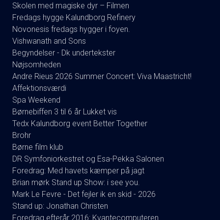
Skolen med magiske dyr – Filmen
Fredags hygge Kalundborg Refinery
Novonesis fredags hygger i foyen.
Vishwanath and Sons
Begyndelser - Dk undertekster
Nøjsomheden
Andre Rieus 2026 Summer Concert: Viva Maastricht!
Affektionsværdi
Spa Weekend
Børnebiffen 3 til 6 år Lukket vis
Tedx Kalundborg event Better Together
Brohr
Børne film klub
DR Symfoniorkestret og Esa-Pekka Salonen
Foredrag: Med havets kæmper på jagt
Brian mørk Stand up Show: i see you.
Mark Le Fevre - Det fejler ik en skid - 2026
Stand up: Jonathan Christen
Foredrag efterår 2016: Kvantecomputeren