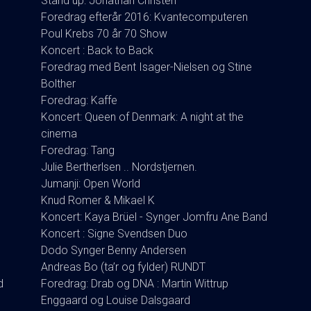
Stand up: Jonathan Christen
Foredrag efterår 2016: Kvantecomputeren
Poul Krebs 70 år 70 Show
Koncert : Back to Back
Foredrag med Bent Isager-Nielsen og Stine
Bolther
Foredrag: Kaffe
Koncert: Queen of Denmark: A night at the
cinema
Foredrag: Tang
Julie Bertherlsen .. Nordstjernen.
Jumanji: Open World
Knud Romer & Mikael K
Koncert: Kaya Brüel - Synger Jomfru Ane Band
Koncert : Signe Svendsen Duo
Dodo Synger Benny Andersen
Andreas Bo (ta’r og fylder) RUNDT
d
Foredrag: Drab og DNA : Martin Wittrup
Enggaard og Louise Dalsgaard