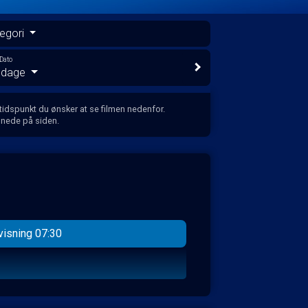
egori
Dato
e dage
 tidspunkt du ønsker at se filmen nedenfor.
 nede på siden.
visning 07:30