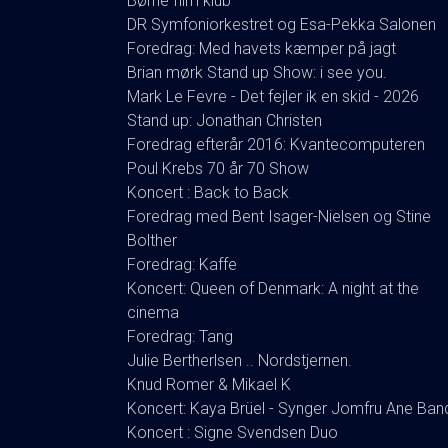
Børne film klub
DR Symfoniorkestret og Esa-Pekka Salonen
Foredrag: Med havets kæmper på jagt
Brian mørk Stand up Show: i see you.
Mark Le Fevre - Det fejler ik en skid - 2026
Stand up: Jonathan Christen
Foredrag efterår 2016: Kvantecomputeren
Poul Krebs 70 år 70 Show
Koncert : Back to Back
Foredrag med Bent Isager-Nielsen og Stine
Bolther
Foredrag: Kaffe
Koncert: Queen of Denmark: A night at the
cinema
Foredrag: Tang
Julie Bertherlsen .. Nordstjernen.
Knud Romer & Mikael K
Koncert: Kaya Brüel - Synger Jomfru Ane Ban
Koncert : Signe Svendsen Duo