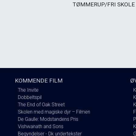
TØMMERUP/FRI SKOLE 
KOMMENDE FILM
Ø
The Invite
K
Dobbeltspil
K
The End of Oak Street
K
Skolen med magiske dyr – Filmen
F
De Gaulle: Modstandens Pris
P
Vishwanath and Sons
K
Begyndelser - Dk undertekster
G