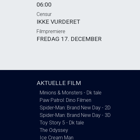
06:00
Censur
IKKE VURDERET
Filmpremiere
FREDAG 17. DECEMBER
AKTUELLE FILM
Minions & Monsters - Dk tale
Paw Patrol: Dino Filmen
Spider-Man: Brand New Day - 2D
Spider-Man: Brand New Day - 3D
Toy Story 5 - Dk tale
The Odyssey
Ice Cream Man