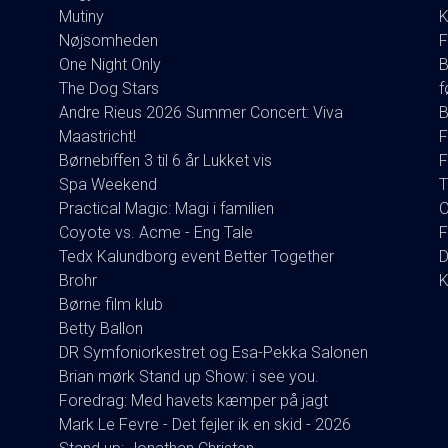
Mutiny
K
Nøjsomheden
F
One Night Only
B
The Dog Stars
f
Andre Rieus 2026 Summer Concert: Viva
B
Maastricht!
F
Børnebiffen 3 til 6 år Lukket vis
F
Spa Weekend
T
Practical Magic: Magi i familien
O
Coyote vs. Acme - Eng Tale
F
Tedx Kalundborg event Better Together
D
Brohr
K
Børne film klub
Betty Ballon
DR Symfoniorkestret og Esa-Pekka Salonen
Brian mørk Stand up Show: i see you.
Foredrag: Med havets kæmper på jagt
Mark Le Fevre - Det fejler ik en skid - 2026