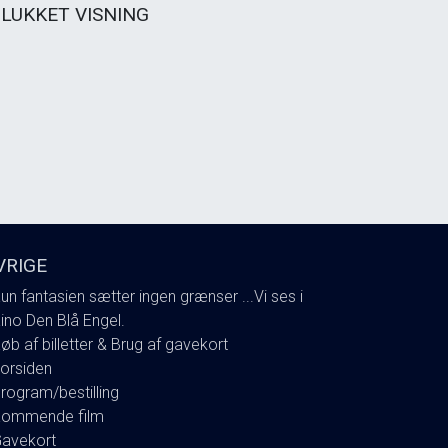
LUKKET VISNING
VRIGE
un fantasien sætter ingen grænser ...Vi ses i
ino Den Blå Engel.
øb af billetter & Brug af gavekort
orsiden
rogram/bestilling
ommende film
avekort