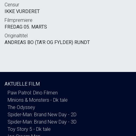
Censur
IKKE VURDERET
Filmpremiere
FREDAG 05. MARTS
Originaltitel
ANDREAS BO (TA’R OG FYLDER) RUNDT
AKTUELLE FILM
Paw Patrol: Dino Filmen
Minions & Monsters - Dk tale
The Odyssey
Spider-Man: Brand New Day - 2D
Spider-Man: Brand New Day - 3D
Toy Story 5 - Dk tale