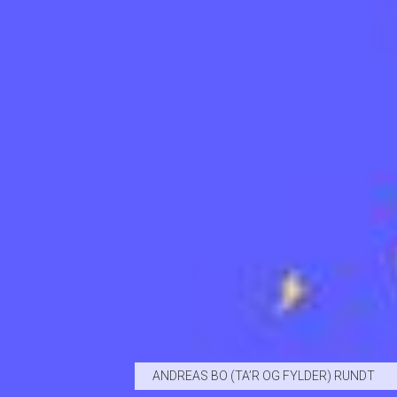
ANDREAS BO (TA’R OG FYLDER) RUNDT