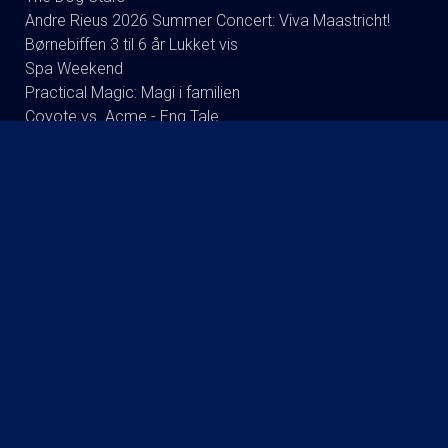
Andre Rieus 2026 Summer Concert: Viva Maastricht!
Børnebiffen 3 til 6 år Lukket vis
Spa Weekend
Practical Magic: Magi i familien
Coyote vs. Acme - Eng Tale
Tedx Kalundborg event Better Together
Brohr
Børne film klub
Betty Ballon
DR Symfoniorkestret og Esa-Pekka Salonen
Brian mørk Stand up Show: i see you.
Foredrag: Med havets kæmper på jagt
Mark Le Fevre - Det fejler ik en skid - 2026
Stand up: Jonathan Christen
Foredrag efterår 2016: Kvantecomputeren
Poul Krebs 70 år 70 Show
Koncert : Back to Back
Foredrag med Bent Isager-Nielsen og Stine Bolther