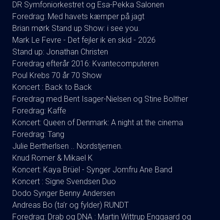
DR Symfoniorkestret og Esa-Pekka Salonen
Foredrag: Med havets kæmper på jagt
Brian mørk Stand up Show: i see you.
Mark Le Fevre - Det fejler ik en skid - 2026
Stand up: Jonathan Christen
Foredrag efterår 2016: Kvantecomputeren
Poul Krebs 70 år 70 Show
Koncert : Back to Back
Foredrag med Bent Isager-Nielsen og Stine Bolther
Foredrag: Kaffe
Koncert: Queen of Denmark: A night at the cinema
Foredrag: Tang
Julie Bertherlsen .. Nordstjernen.
Knud Romer & Mikael K
Koncert: Kaya Brüel - Synger Jomfru Ane Band
Koncert : Signe Svendsen Duo
Dodo Synger Benny Andersen
Andreas Bo (ta’r og fylder) RUNDT
Foredrag: Drab og DNA : Martin Wittrup Enggaard og