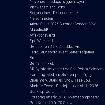
Novonesis fredags hygger i foyen.
Vishwanath and Sons
Begyndelser - Dk undertekster
Nøjsomheden
Andre Rieus 2026 Summer Concert: Viva
Maastricht!
Affektionsværdi
Spa Weekend
Børnebiffen 3 til 6 år Lukket vis
Tedx Kalundborg event Better Together
Brohr
Børne film klub
DR Symfoniorkestret og Esa-Pekka Salonen
Foredrag: Med havets kæmper på jagt
Brian mørk Stand up Show: i see you.
Mark Le Fevre - Det fejler ik en skid - 2026
Stand up: Jonathan Christen
Foredrag efterår 2016: Kvantecomputeren
Poul Krebs 70 år 70 Show