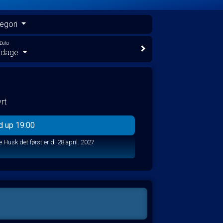
egori
Dato
e dage
rt
d up 19:00
Billetter til denne forestilling refunderes ikke Husk det først er d. 28 april. 2027