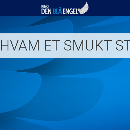
Kino Den Blå Engel
 HVAM ET SMUKT S