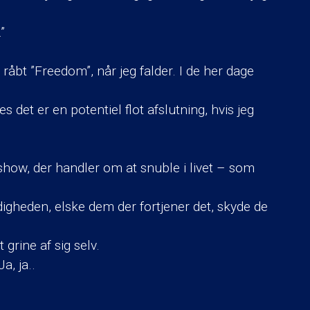
”
 råbt ”Freedom”, når jeg falder. I de her dage
s det er en potentiel flot afslutning, hvis jeg
 show, der handler om at snuble i livet – som
igheden, elske dem der fortjener det, skyde de
grine af sig selv.
a, ja..