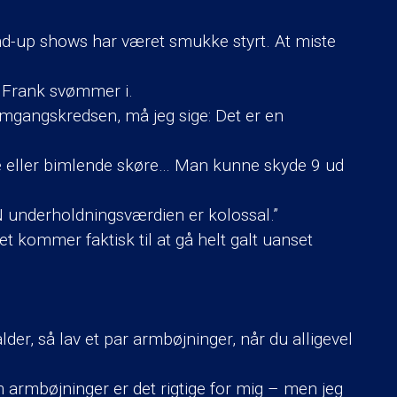
and-up shows har været smukke styrt. At miste
, Frank svømmer i.
 omgangskredsen, må jeg sige: Det er en
yge eller bimlende skøre… Man kunne skyde 9 ud
N underholdningsværdien er kolossal.”
et kommer faktisk til at gå helt galt uanset
lder, så lav et par armbøjninger, når du alligevel
m armbøjninger er det rigtige for mig – men jeg