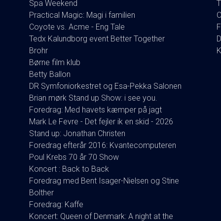
Spa Weekend
T
Practical Magic: Magi i familien
O
Coyote vs. Acme - Eng Tale
F
Tedx Kalundborg event Better Together
D
Brohr
K
Børne film klub
Betty Ballon
DR Symfoniorkestret og Esa-Pekka Salonen
Brian mørk Stand up Show: i see you.
Foredrag: Med havets kæmper på jagt
Mark Le Fevre - Det fejler ik en skid - 2026
Stand up: Jonathan Christen
Foredrag efterår 2016: Kvantecomputeren
Poul Krebs 70 år 70 Show
Koncert : Back to Back
Foredrag med Bent Isager-Nielsen og Stine
Bolther
Foredrag: Kaffe
Koncert: Queen of Denmark: A night at the