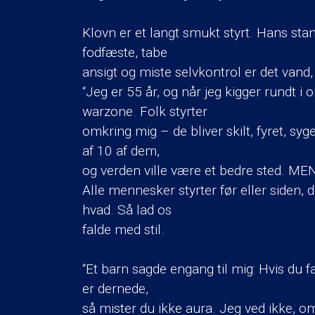
Klovn er et langt smukt styrt. Hans st
fodfæste, tabe
ansigt og miste selvkontrol er det vand
“Jeg er 55 år, og når jeg kigger rundt i
warzone. Folk styrter
omkring mig – de bliver skilt, fyret, s
af 10 af dem,
og verden ville være et bedre sted. ME
Alle mennesker styrter før eller siden, d
hvad. Så lad os
falde med stil.
“Et barn sagde engang til mig: Hvis du fa
er dernede,
så mister du ikke aura. Jeg ved ikke, o