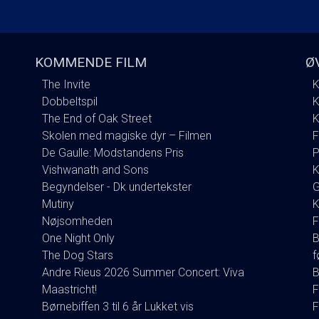
KOMMENDE FILM
Ø
The Invite
K
Dobbeltspil
K
The End of Oak Street
K
Skolen med magiske dyr – Filmen
F
De Gaulle: Modstandens Pris
P
Vishwanath and Sons
K
Begyndelser - Dk undertekster
G
Mutiny
K
Nøjsomheden
F
One Night Only
B
The Dog Stars
f
Andre Rieus 2026 Summer Concert: Viva
B
Maastricht!
F
Børnebiffen 3 til 6 år Lukket vis
F