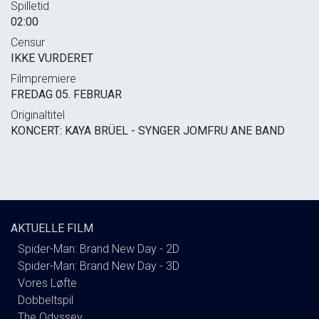
Spilletid
02:00
Censur
IKKE VURDERET
Filmpremiere
FREDAG 05. FEBRUAR
Originaltitel
KONCERT: KAYA BRÜEL - SYNGER JOMFRU ANE BAND
AKTUELLE FILM
Spider-Man: Brand New Day - 2D
Spider-Man: Brand New Day - 3D
Vores Løfte
Dobbeltspil
The Odyssey