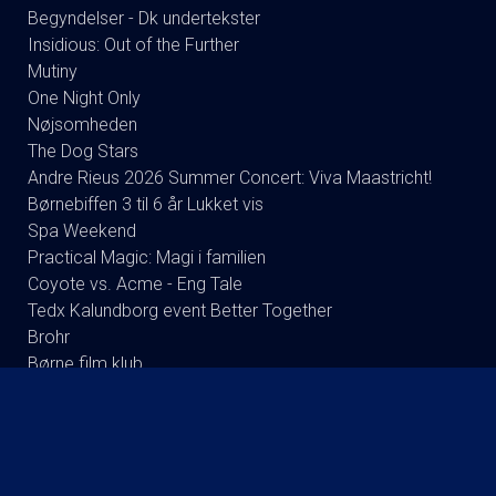
Begyndelser - Dk undertekster
Insidious: Out of the Further
Mutiny
One Night Only
Nøjsomheden
The Dog Stars
Andre Rieus 2026 Summer Concert: Viva Maastricht!
Børnebiffen 3 til 6 år Lukket vis
Spa Weekend
Practical Magic: Magi i familien
Coyote vs. Acme - Eng Tale
Tedx Kalundborg event Better Together
Brohr
Børne film klub
Betty Ballon
DR Symfoniorkestret og Esa-Pekka Salonen
Brian mørk Stand up Show: i see you.
Foredrag: Med havets kæmper på jagt