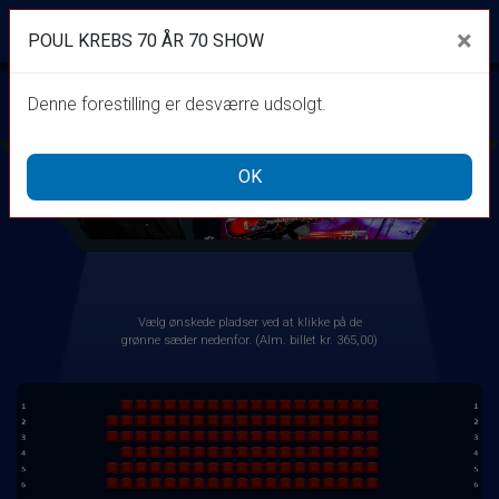
Kino Den Blå Engel
×
POUL KREBS 70 ÅR 70 SHOW
1step-front02 021942
Toggle navigation
POUL KREBS 70 ÅR 70 SHOW
Denne forestilling er desværre udsolgt.
onsdag 21. oktober kl. 20:00
OK
Vælg ønskede pladser ved at klikke på de
grønne sæder nedenfor. (Alm. billet kr. 365,00)