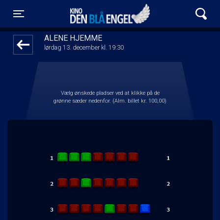
Kino Den Blå Engel
1step-front02 014007
Toggle navigation
ALENE HJEMME
lørdag 13. december kl. 19:30
Vælg ønskede pladser ved at klikke på de
grønne sæder nedenfor. (Alm. billet kr. 100,00)