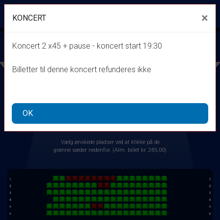
Kino Den Blå Engel
×
KONCERT
front05-temp 031640
Toggle navigation
KONCERT:RUGSTED-KIBSGAARD-DK
Koncert 2 x45 + pause - koncert start 19:30
lørdag 13. marts kl. 19:30
Billetter til denne koncert refunderes ikke
OK
Vælg ønskede pladser ved at klikke på de
grønne sæder nedenfor. (Alm. billet kr. 265,00)