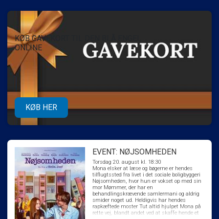
KØB GAVEKORT TIL DEN BLÅ ENGEL
ONLINE
KØB HER
EVENT: NØJSOMHEDEN
Torsdag 20. august kl. 18:30
Mona elsker at læse og bøgerne er hendes
tilflugtssted fra livet i det sociale boligbyggeri
Nøjsomheden, hvor hun er vokset op med sin
mor Mømmer, der har en
behandlingskrævende samlermani og aldrig
smider noget ud. Heldigvis har hendes
rapkæftede moster Tut altid hjulpet Mona på
rette vej, blandt andet ved at skaffe hende et