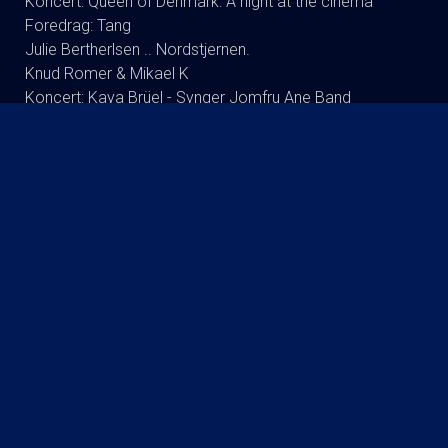
Koncert: Queen of Denmark: A night at the cinema
Foredrag: Tang
Julie Bertherlsen .. Nordstjernen.
Knud Romer & Mikael K
Koncert: Kaya Brüel - Synger Jomfru Ane Band
Koncert : Signe Svendsen Duo
Dodo Synger Benny Andersen
Andreas Bo (ta’r og fylder) RUNDT
Foredrag: Drab og DNA : Martin Wittrup Enggaard og
Louise Dalsgaard
Koncert:Rugsted-Kibsgaard-DK
Tømmerup/fri skole Lukket visning
Koncert: Ester Brohus
Stand up: Frank Hvam Et Smukt Styrt
Finn Nørbygaard Solo Show: FRA SKVAT TIL SKVAS
KOMMENDE FILM
The Invite
Dobbeltspil