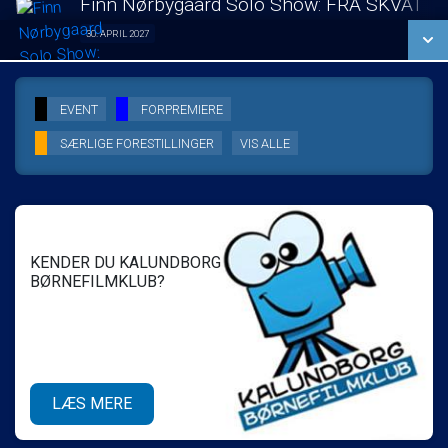
Finn Nørbygaard Solo Show: FRA SKVAT T
SE ALLE DAGE
30. APRIL 2027
Solo Show 30/04
LÆS MERE
SE ALLE DAGE
EVENT
FORPREMIERE
SÆRLIGE FORESTILLINGER
VIS ALLE
LÆS MERE
KENDER DU KALUNDBORG
BØRNEFILMKLUB?
LÆS MERE