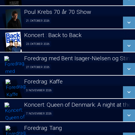
LÆS MERE
Poul Krebs 70 år 70 Show
SE ALLE DAGE
21. OKTOBER 2026
Poul Krebs 70 år - 70 Koncerter 21/10
LÆS MERE
Koncert : Back to Back
SE ALLE DAGE
23. OKTOBER 2026
Koncert 23/10
LÆS MERE
Foredrag med Bent Isager-Nielsen og Stine 
SE ALLE DAGE
27. OKTOBER 2026
Foredrag aften 27/10
LÆS MERE
Foredrag: Kaffe
SE ALLE DAGE
3. NOVEMBER 2026
Foredrag fra Århus 03/11
LÆS MERE
Koncert: Queen of Denmark: A night at the
SE ALLE DAGE
7. NOVEMBER 2026
Koncert 07/11
LÆS MERE
Foredrag: Tang
SE ALLE DAGE