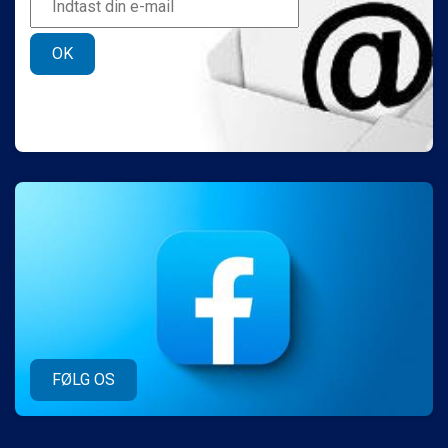
OK
FØLG OS