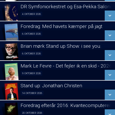
LÆS MERE
DR Symfoniorkestret og Esa-Pekka Salone
SE ALLE DAGE
4. OKTOBER 2026
Koncert visning 04/10
LÆS MERE
Foredrag: Med havets kæmper på jagt
SE ALLE DAGE
6. OKTOBER 2026
Foredrag fra Århus 06/10
LÆS MERE
Brian mørk Stand up Show: i see you.
SE ALLE DAGE
6. OKTOBER 2026
Fra 06.10.2026
LÆS MERE
Mark Le Fevre - Det fejler ik en skid - 2026
SE ALLE DAGE
9. OKTOBER 2026
Stand Up 09/10
LÆS MERE
Stand up: Jonathan Christen
SE ALLE DAGE
14. OKTOBER 2026
Stand Up 14/10
LÆS MERE
Foredrag efterår 2016: Kvantecomputeren
SE ALLE DAGE
20. OKTOBER 2026
Foredrag fra Århus 20/10