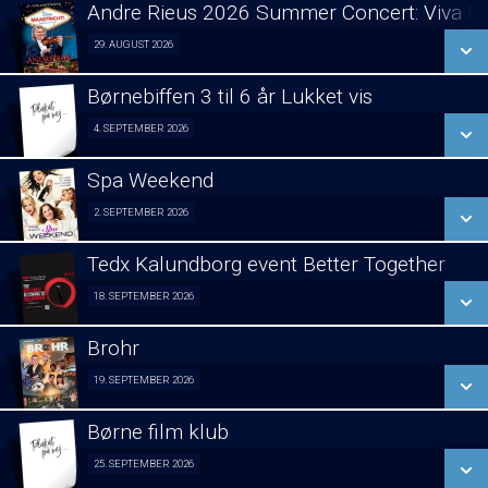
LÆS MERE
Andre Rieus 2026 Summer Concert: Viva Ma
SE ALLE DAGE
29. AUGUST 2026
Fra 29.08.2026
LÆS MERE
Børnebiffen 3 til 6 år Lukket vis
SE ALLE DAGE
4. SEPTEMBER 2026
Fra 04.09.2026
LÆS MERE
Spa Weekend
SE ALLE DAGE
2. SEPTEMBER 2026
Girls night out 02/09
LÆS MERE
Tedx Kalundborg event Better Together
SE ALLE DAGE
18. SEPTEMBER 2026
Fra 18.09.2026
LÆS MERE
Brohr
SE ALLE DAGE
19. SEPTEMBER 2026
Forpremiere 19/09
LÆS MERE
Børne film klub
SE ALLE DAGE
25. SEPTEMBER 2026
Fra 25.09.2026