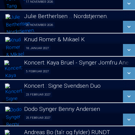
17. NOVEMBER 2026
Foredrag fra Århus 17/11
LÆS MERE
Julie Bertherlsen .. Nordstjernen.
SE ALLE DAGE
20. NOVEMBER 2026
Jule koncert. 20/11
LÆS MERE
Knud Romer & Mikael K
SE ALLE DAGE
18. JANUAR 2027
Foredrag 18/01
LÆS MERE
Koncert: Kaya Brüel - Synger Jomfru Ane 
SE ALLE DAGE
5. FEBRUAR 2027
koncert 05/02
LÆS MERE
Koncert : Signe Svendsen Duo
SE ALLE DAGE
23. FEBRUAR 2027
Koncert : Signe Svendsen Duo 23/02
LÆS MERE
Dodo Synger Benny Andersen
SE ALLE DAGE
25. FEBRUAR 2027
Koncert 25/02
LÆS MERE
Andreas Bo (ta’r og fylder) RUNDT