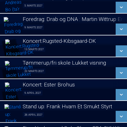
SE ALLE DAGE
5. MARTS 2027
Stand Up 05/03
LÆS MERE
Foredrag: Drab og DNA : Martin Wittrup En
SE ALLE DAGE
9. MARTS 2027
Foredrag 09/03
LÆS MERE
Koncert:Rugsted-Kibsgaard-DK
SE ALLE DAGE
13. MARTS 2027
Koncert 13/03
LÆS MERE
Tømmerup/fri skole Lukket visning
SE ALLE DAGE
22. MARTS 2027
Lukket visning 22/03
LÆS MERE
Koncert: Ester Brohus
SE ALLE DAGE
9. APRIL 2027
Koncert 09/04
LÆS MERE
Stand up: Frank Hvam Et Smukt Styrt
SE ALLE DAGE
28. APRIL 2027
Stand up 28/04
LÆS MERE