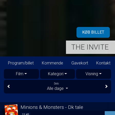
KØB BILLET
THE INVITE
Program/billet
Kommende
Gavekort
Kontakt
Film
Kategori
Visning
Dato
Alle dage
Minions & Monsters - Dk tale
11:45