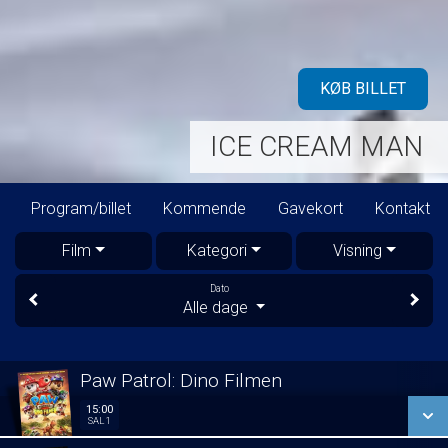
KØB BILLET
ICE CREAM MAN
Program/billet
Kommende
Gavekort
Kontakt
Film
Kategori
Visning
Dato
Alle dage
Paw Patrol: Dino Filmen
15:00
15:00
Sal 1
SAL 1