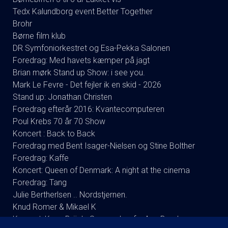
Tedx Kalundborg event Better Together
Brohr
Børne film klub
DR Symfoniorkestret og Esa-Pekka Salonen
Foredrag: Med havets kæmper på jagt
Brian mørk Stand up Show: i see you.
Mark Le Fevre - Det fejler ik en skid - 2026
Stand up: Jonathan Christen
Foredrag efterår 2016: Kvantecomputeren
Poul Krebs 70 år 70 Show
Koncert : Back to Back
Foredrag med Bent Isager-Nielsen og Stine Bolther
Foredrag: Kaffe
Koncert: Queen of Denmark: A night at the cinema
Foredrag: Tang
Julie Bertherlsen .. Nordstjernen.
Knud Romer & Mikael K
Koncert: Kaya Brüel - Synger Jomfru Ane Band