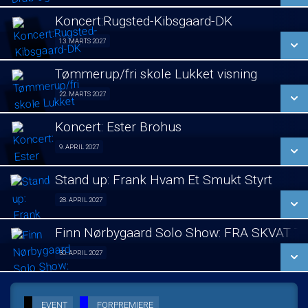
LÆS MERE
Koncert:Rugsted-Kibsgaard-DK
SE ALLE DAGE
13. MARTS 2027
Koncert 13/03
LÆS MERE
Tømmerup/fri skole Lukket visning
SE ALLE DAGE
22. MARTS 2027
Lukket visning 22/03
LÆS MERE
Koncert: Ester Brohus
SE ALLE DAGE
9. APRIL 2027
Koncert 09/04
LÆS MERE
Stand up: Frank Hvam Et Smukt Styrt
SE ALLE DAGE
28. APRIL 2027
Stand up 28/04
LÆS MERE
Finn Nørbygaard Solo Show: FRA SKVAT T
SE ALLE DAGE
30. APRIL 2027
Solo Show 30/04
LÆS MERE
SE ALLE DAGE
EVENT
FORPREMIERE