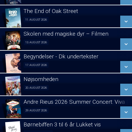
LÆS MERE
The End of Oak Street
SE ALLE DAGE
11. AUGUST 2026
Forpremiere 11/08
LÆS MERE
Skolen med magiske dyr – Filmen
SE ALLE DAGE
13. AUGUST 2026
Fra 13.08.2026
LÆS MERE
Begyndelser - Dk undertekster
SE ALLE DAGE
17. AUGUST 2026
Asta pris vinder 2026 visning 17/08
LÆS MERE
Nøjsomheden
SE ALLE DAGE
20. AUGUST 2026
Forpremiere 20/08
LÆS MERE
Andre Rieus 2026 Summer Concert: Viva Ma
SE ALLE DAGE
29. AUGUST 2026
Fra 29.08.2026
LÆS MERE
Børnebiffen 3 til 6 år Lukket vis
SE ALLE DAGE