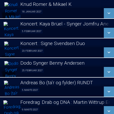
LÆS MERE
Knud Romer & Mikael K
SE ALLE DAGE
18. JANUAR 2027
Foredrag 18/01
LÆS MERE
Koncert: Kaya Brüel - Synger Jomfru Ane 
SE ALLE DAGE
5. FEBRUAR 2027
koncert 05/02
LÆS MERE
Koncert : Signe Svendsen Duo
SE ALLE DAGE
23. FEBRUAR 2027
Koncert : Signe Svendsen Duo 23/02
LÆS MERE
Dodo Synger Benny Andersen
SE ALLE DAGE
25. FEBRUAR 2027
Koncert 25/02
LÆS MERE
Andreas Bo (ta’r og fylder) RUNDT
SE ALLE DAGE
5. MARTS 2027
Stand Up 05/03
LÆS MERE
Foredrag: Drab og DNA : Martin Wittrup En
SE ALLE DAGE
9. MARTS 2027
Foredrag 09/03