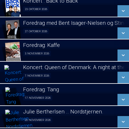
Koncert : Back to Back
SE ALLE DAGE
23. OKTOBER 2026
Koncert 23/10
LÆS MERE
Foredrag med Bent Isager-Nielsen og Stine 
SE ALLE DAGE
27. OKTOBER 2026
Foredrag aften 27/10
LÆS MERE
Foredrag: Kaffe
SE ALLE DAGE
3. NOVEMBER 2026
Foredrag fra Århus 03/11
LÆS MERE
Koncert: Queen of Denmark: A night at the
SE ALLE DAGE
7. NOVEMBER 2026
Koncert 07/11
LÆS MERE
Foredrag: Tang
SE ALLE DAGE
17. NOVEMBER 2026
Foredrag fra Århus 17/11
LÆS MERE
Julie Bertherlsen .. Nordstjernen.
SE ALLE DAGE
20. NOVEMBER 2026
Jule koncert. 20/11