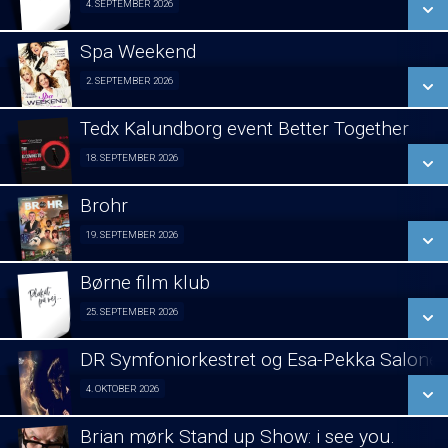
4. SEPTEMBER 2026
Fra 04.09.2026
LÆS MERE
Spa Weekend
SE ALLE DAGE
2. SEPTEMBER 2026
Girls night out 02/09
LÆS MERE
Tedx Kalundborg event Better Together
SE ALLE DAGE
18. SEPTEMBER 2026
Fra 18.09.2026
LÆS MERE
Brohr
SE ALLE DAGE
19. SEPTEMBER 2026
Forpremiere 19/09
LÆS MERE
Børne film klub
SE ALLE DAGE
25. SEPTEMBER 2026
Fra 25.09.2026
LÆS MERE
DR Symfoniorkestret og Esa-Pekka Salone
SE ALLE DAGE
4. OKTOBER 2026
Koncert visning 04/10
LÆS MERE
Brian mørk Stand up Show: i see you.