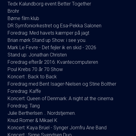
Tedx Kalundborg event Better Together
Brohr
Børne film klub
DR Symfoniorkestret og Esa-Pekka Salonen
Foredrag: Med havets kæmper på jagt
Brian mørk Stand up Show: i see you.
Mark Le Fevre - Det fejler ik en skid - 2026
Stand up: Jonathan Christen
Foredrag efterår 2016: Kvantecomputeren
Poul Krebs 70 år 70 Show
Koncert : Back to Back
Foredrag med Bent Isager-Nielsen og Stine Bolther
Foredrag: Kaffe
Koncert: Queen of Denmark: A night at the cinema
Foredrag: Tang
Julie Bertherlsen .. Nordstjernen.
Knud Romer & Mikael K
Koncert: Kaya Brüel - Synger Jomfru Ane Band
Koncert : Signe Svendsen Duo