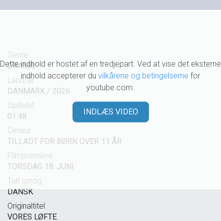
Genre
Dette indhold er hostet af en tredjepart. Ved at vise det eksterne
DRAMA
indhold accepterer du
vilkårene og betingelserne
for
Land/år
youtube.com.
DANMARK / 2026
Spilletid
INDLÆS VIDEO
01:48
Censur
TILLADT FOR BØRN OVER 11 ÅR
Filmpremiere
TORSDAG 18. JUNI
Talt sprog
DANSK
Originaltitel
VORES LØFTE