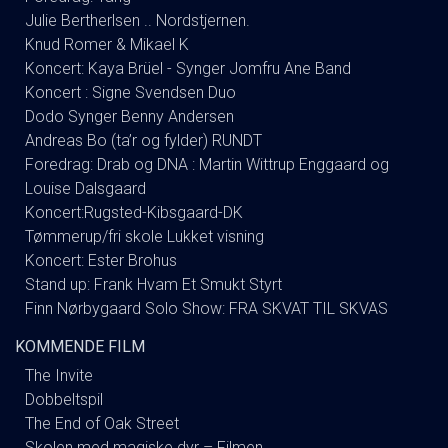
Julie Bertherlsen .. Nordstjernen.
Knud Romer & Mikael K
Koncert: Kaya Brüel - Synger Jomfru Ane Band
Koncert : Signe Svendsen Duo
Dodo Synger Benny Andersen
Andreas Bo (ta’r og fylder) RUNDT
Foredrag: Drab og DNA : Martin Wittrup Enggaard og
Louise Dalsgaard
Koncert:Rugsted-Kibsgaard-DK
Tømmerup/fri skole Lukket visning
Koncert: Ester Brohus
Stand up: Frank Hvam Et Smukt Styrt
Finn Nørbygaard Solo Show: FRA SKVAT TIL SKVAS
KOMMENDE FILM
The Invite
Dobbeltspil
The End of Oak Street
Skolen med magiske dyr – Filmen