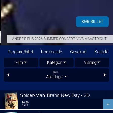
KØB BILLET
ANDRE RIEUS 2026 SUMMER CONCERT: VIVA MAASTRICHT!
Program/billet
Kommende
Gavekort
Kontakt
Film
Kategori
Visning
Dato
Alle dage
Spider-Man: Brand New Day - 2D
16:30
16:30
Sal 2
SAL 2