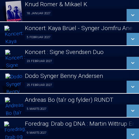
LÆS MERE
Knud Romer & Mikael K
SE ALLE DAGE
18. JANUAR 2027
Foredrag 18/01
LÆS MERE
Koncert: Kaya Brüel - Synger Jomfru Ane 
SE ALLE DAGE
5. FEBRUAR 2027
koncert 05/02
LÆS MERE
Koncert : Signe Svendsen Duo
SE ALLE DAGE
23. FEBRUAR 2027
Koncert : Signe Svendsen Duo 23/02
LÆS MERE
Dodo Synger Benny Andersen
SE ALLE DAGE
25. FEBRUAR 2027
Koncert 25/02
LÆS MERE
Andreas Bo (ta’r og fylder) RUNDT
SE ALLE DAGE
5. MARTS 2027
Stand Up 05/03
LÆS MERE
Foredrag: Drab og DNA : Martin Wittrup En
SE ALLE DAGE
9. MARTS 2027
Foredrag 09/03