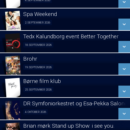
4. SEPTEMBER 2026
Fra 04.09.2026
LÆS MERE
Spa Weekend
SE ALLE DAGE
2. SEPTEMBER 2026
Girls night out 02/09
LÆS MERE
Tedx Kalundborg event Better Together
SE ALLE DAGE
18. SEPTEMBER 2026
Fra 18.09.2026
LÆS MERE
Brohr
SE ALLE DAGE
19. SEPTEMBER 2026
Forpremiere 19/09
LÆS MERE
Børne film klub
SE ALLE DAGE
25. SEPTEMBER 2026
Fra 25.09.2026
LÆS MERE
DR Symfoniorkestret og Esa-Pekka Salone
SE ALLE DAGE
4. OKTOBER 2026
Koncert visning 04/10
LÆS MERE
Brian mørk Stand up Show: i see you.