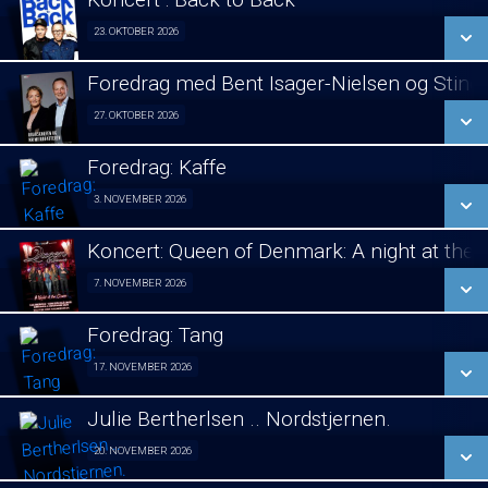
SE ALLE DAGE
23. OKTOBER 2026
Koncert 23/10
LÆS MERE
Foredrag med Bent Isager-Nielsen og Stine 
SE ALLE DAGE
27. OKTOBER 2026
Foredrag aften 27/10
LÆS MERE
Foredrag: Kaffe
SE ALLE DAGE
3. NOVEMBER 2026
Foredrag fra Århus 03/11
LÆS MERE
Koncert: Queen of Denmark: A night at the
SE ALLE DAGE
7. NOVEMBER 2026
Koncert 07/11
LÆS MERE
Foredrag: Tang
SE ALLE DAGE
17. NOVEMBER 2026
Foredrag fra Århus 17/11
LÆS MERE
Julie Bertherlsen .. Nordstjernen.
SE ALLE DAGE
20. NOVEMBER 2026
Jule koncert. 20/11