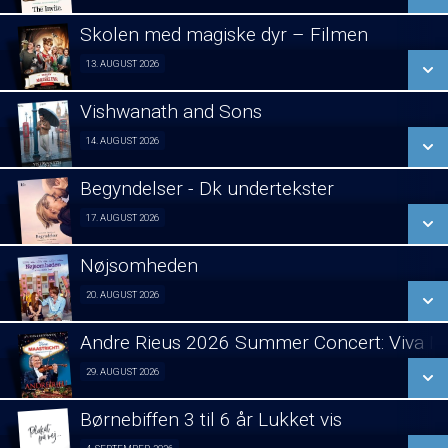
LÆS MERE
Skolen med magiske dyr – Filmen
SE ALLE DAGE
13. AUGUST 2026
Fra 13.08.2026
LÆS MERE
Vishwanath and Sons
SE ALLE DAGE
14. AUGUST 2026
Tamil film 14/08
LÆS MERE
Begyndelser - Dk undertekster
SE ALLE DAGE
17. AUGUST 2026
Asta pris vinder 2026 visning 17/08
LÆS MERE
Nøjsomheden
SE ALLE DAGE
20. AUGUST 2026
Forpremiere 20/08
LÆS MERE
Andre Rieus 2026 Summer Concert: Viva Ma
SE ALLE DAGE
29. AUGUST 2026
Fra 29.08.2026
LÆS MERE
Børnebiffen 3 til 6 år Lukket vis
SE ALLE DAGE