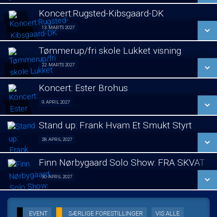
LÆS MERE
Koncert:Rugsted-Kibsgaard-DK
SE ALLE DAGE
13. MARTS 2027
Koncert 13/03
LÆS MERE
Tømmerup/fri skole Lukket visning
SE ALLE DAGE
22. MARTS 2027
Lukket visning 22/03
LÆS MERE
Koncert: Ester Brohus
SE ALLE DAGE
9. APRIL 2027
Koncert 09/04
LÆS MERE
Stand up: Frank Hvam Et Smukt Styrt
SE ALLE DAGE
28. APRIL 2027
Stand up 28/04
LÆS MERE
Finn Nørbygaard Solo Show: FRA SKVAT T
SE ALLE DAGE
30. APRIL 2027
Solo Show 30/04
LÆS MERE
SE ALLE DAGE
EVENT
SÆRLIGE FORESTILLINGER
VIS ALLE