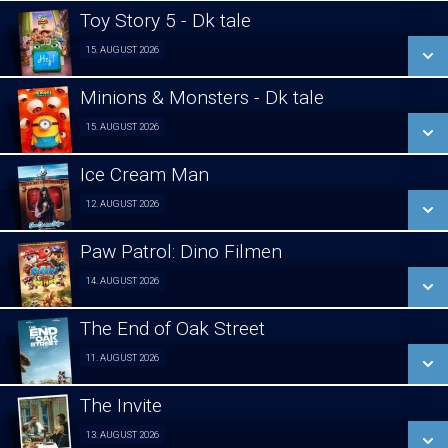
LÆS MERE
Toy Story 5 - Dk tale
SE ALLE DAGE
15. AUGUST 2026
Fra 15.08.2026
LÆS MERE
Minions & Monsters - Dk tale
SE ALLE DAGE
15. AUGUST 2026
Fra 15.08.2026
LÆS MERE
Ice Cream Man
SE ALLE DAGE
12. AUGUST 2026
Fra 12.08.2026
LÆS MERE
Paw Patrol: Dino Filmen
SE ALLE DAGE
14. AUGUST 2026
Fra 14.08.2026
LÆS MERE
The End of Oak Street
SE ALLE DAGE
11. AUGUST 2026
Forpremiere 11/08
LÆS MERE
The Invite
SE ALLE DAGE
13. AUGUST 2026
Fra 13.08.2026