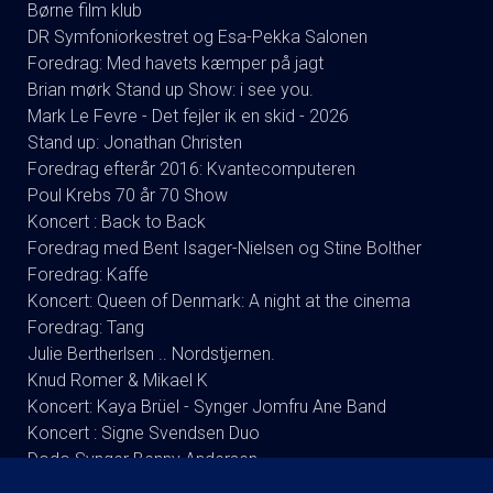
Børne film klub
DR Symfoniorkestret og Esa-Pekka Salonen
Foredrag: Med havets kæmper på jagt
Brian mørk Stand up Show: i see you.
Mark Le Fevre - Det fejler ik en skid - 2026
Stand up: Jonathan Christen
Foredrag efterår 2016: Kvantecomputeren
Poul Krebs 70 år 70 Show
Koncert : Back to Back
Foredrag med Bent Isager-Nielsen og Stine Bolther
Foredrag: Kaffe
Koncert: Queen of Denmark: A night at the cinema
Foredrag: Tang
Julie Bertherlsen .. Nordstjernen.
Knud Romer & Mikael K
Koncert: Kaya Brüel - Synger Jomfru Ane Band
Koncert : Signe Svendsen Duo
Dodo Synger Benny Andersen
Andreas Bo (ta’r og fylder) RUNDT