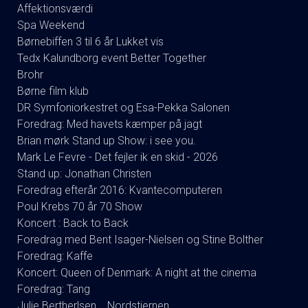
Affektionsværdi
Spa Weekend
Børnebiffen 3 til 6 år Lukket vis
Tedx Kalundborg event Better Together
Brohr
Børne film klub
DR Symfoniorkestret og Esa-Pekka Salonen
Foredrag: Med havets kæmper på jagt
Brian mørk Stand up Show: i see you.
Mark Le Fevre - Det fejler ik en skid - 2026
Stand up: Jonathan Christen
Foredrag efterår 2016: Kvantecomputeren
Poul Krebs 70 år 70 Show
Koncert : Back to Back
Foredrag med Bent Isager-Nielsen og Stine Bolther
Foredrag: Kaffe
Koncert: Queen of Denmark: A night at the cinema
Foredrag: Tang
Julie Bertherlsen .. Nordstjernen.