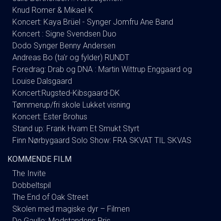
Knud Romer & Mikael K
Koncert: Kaya Brüel - Synger Jomfru Ane Band
Koncert : Signe Svendsen Duo
Dodo Synger Benny Andersen
Andreas Bo (ta’r og fylder) RUNDT
Foredrag: Drab og DNA : Martin Wittrup Enggaard og
Louise Dalsgaard
Koncert:Rugsted-Kibsgaard-DK
Tømmerup/fri skole Lukket visning
Koncert: Ester Brohus
Stand up: Frank Hvam Et Smukt Styrt
Finn Nørbygaard Solo Show: FRA SKVAT TIL SKVAS
KOMMENDE FILM
The Invite
Dobbeltspil
The End of Oak Street
Skolen med magiske dyr – Filmen
De Gaulle: Modstandens Pris