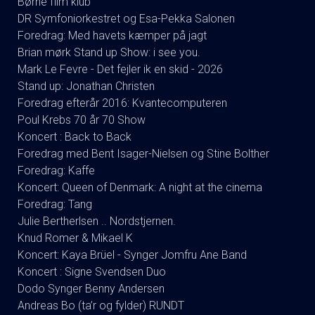
Børne film klub
DR Symfoniorkestret og Esa-Pekka Salonen
Foredrag: Med havets kæmper på jagt
Brian mørk Stand up Show: i see you.
Mark Le Fevre - Det fejler ik en skid - 2026
Stand up: Jonathan Christen
Foredrag efterår 2016: Kvantecomputeren
Poul Krebs 70 år 70 Show
Koncert : Back to Back
Foredrag med Bent Isager-Nielsen og Stine Bolther
Foredrag: Kaffe
Koncert: Queen of Denmark: A night at the cinema
Foredrag: Tang
Julie Bertherlsen .. Nordstjernen.
Knud Romer & Mikael K
Koncert: Kaya Brüel - Synger Jomfru Ane Band
Koncert : Signe Svendsen Duo
Dodo Synger Benny Andersen
Andreas Bo (ta’r og fylder) RUNDT