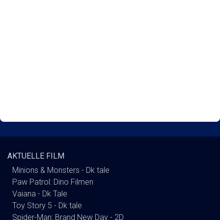
AKTUELLE FILM
Minions & Monsters - Dk tale
Paw Patrol: Dino Filmen
Vaiana - Dk Tale
Toy Story 5 - Dk tale
Spider-Man: Brand New Day - 2D