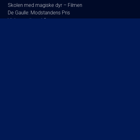
Skolen med magiske dyr – Filmen
De Gaulle: Modstandens Pris
Vishwanath and Sons
Begyndelser - Dk undertekster
Mutiny
Nøjsomheden
One Night Only
The Dog Stars
Andre Rieus 2026 Summer Concert: Viva Maastricht!
Børnebiffen 3 til 6 år Lukket vis
Spa Weekend
Practical Magic: Magi i familien
Coyote vs. Acme - Eng Tale
Tedx Kalundborg event Better Together
Brohr
Børne film klub
Betty Ballon
DR Symfoniorkestret og Esa-Pekka Salonen