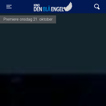
Kino Den Blå Engel
Toggle navigation
Premiere onsdag 21. oktober