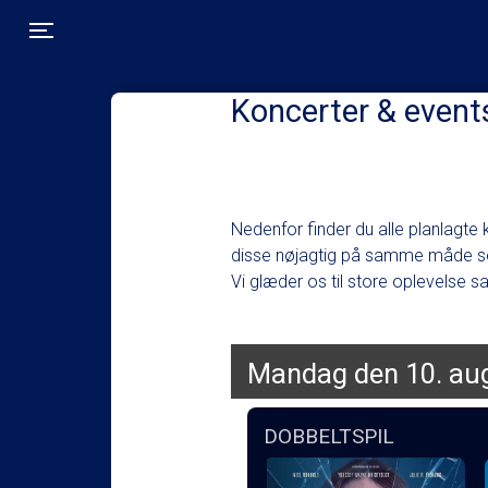
Toggle navigation
Koncerter & event
Nedenfor finder du alle planlagte 
disse nøjagtig på samme måde som
Vi glæder os til store oplevelse 
Mandag den 10. au
DOBBELTSPIL