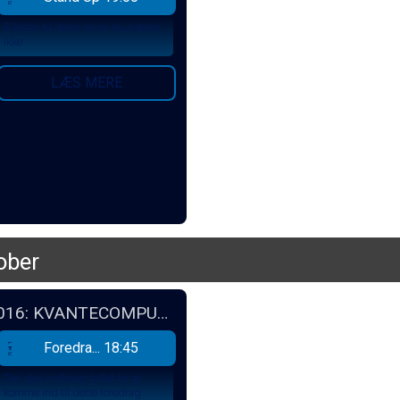
Billetter til dette show reunderes
ikke
LÆS MERE
ober
FOREDRAG EFTERÅR 2016: KVANTECOMPUTEREN
Foredra... 18:45
Sal 1
Der skal indløses billet for at
komme ind til dette foredrag