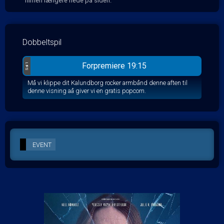
filmen længere nede på siden.
Dobbeltspil
Forpremiere 19:15
Sal 1
Må vi klippe dit Kalundborg rocker armbånd denne aften til
denne visning aå giver vi en gratis popcorn.
EVENT