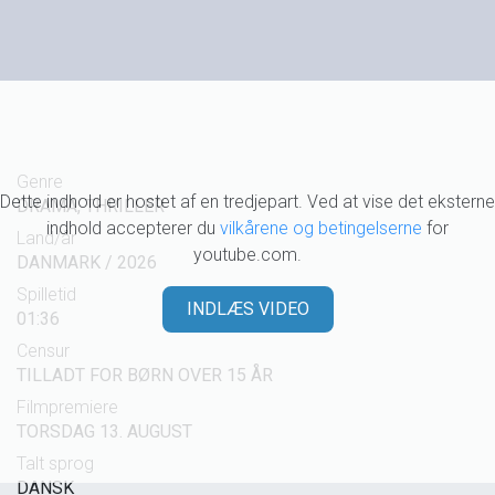
Genre
Dette indhold er hostet af en tredjepart. Ved at vise det eksterne
DRAMA, THRILLER
indhold accepterer du
vilkårene og betingelserne
for
Land/år
youtube.com.
DANMARK / 2026
Spilletid
INDLÆS VIDEO
01:36
Censur
TILLADT FOR BØRN OVER 15 ÅR
Filmpremiere
TORSDAG 13. AUGUST
Talt sprog
DANSK