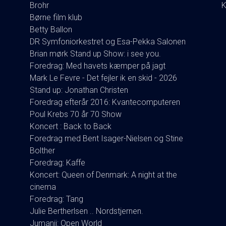
Brohr
K
Børne film klub
Betty Ballon
DR Symfoniorkestret og Esa-Pekka Salonen
Brian mørk Stand up Show: i see you.
Foredrag: Med havets kæmper på jagt
Mark Le Fevre - Det fejler ik en skid - 2026
Stand up: Jonathan Christen
Foredrag efterår 2016: Kvantecomputeren
Poul Krebs 70 år 70 Show
Koncert : Back to Back
Foredrag med Bent Isager-Nielsen og Stine
Bolther
Foredrag: Kaffe
Koncert: Queen of Denmark: A night at the
cinema
Foredrag: Tang
Julie Bertherlsen .. Nordstjernen.
Jumanji: Open World