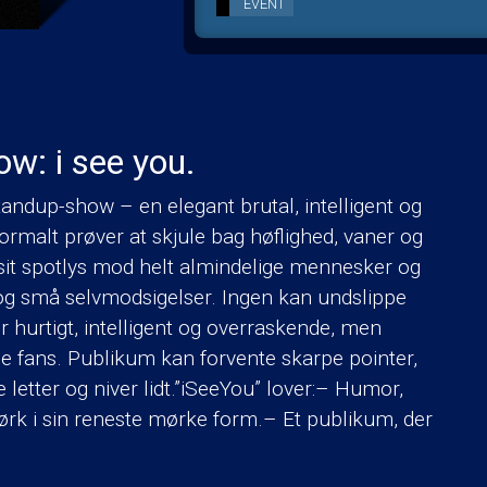
EVENT
w: i see you.
andup-show – en elegant brutal, intelligent og
i normalt prøver at skjule bag høflighed, vaner og
 sit spotlys mod helt almindelige mennesker og
r og små selvmodsigelser. Ingen kan undslippe
 hurtigt, intelligent og overraskende, men
vede fans. Publikum kan forvente skarpe pointer,
letter og niver lidt.”iSeeYou” lover:– Humor,
ørk i sin reneste mørke form.– Et publikum, der