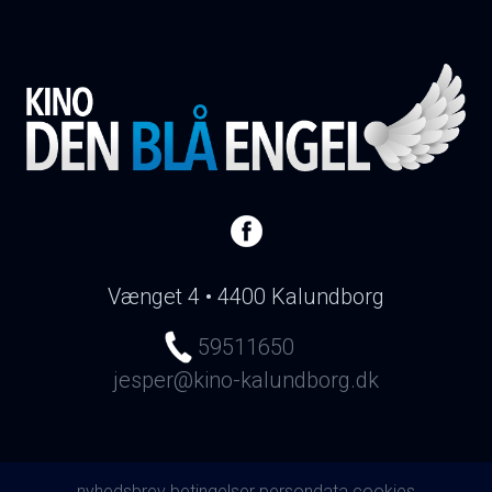
Vænget 4 • 4400 Kalundborg
59511650
jesper@kino-kalundborg.dk
nyhedsbrev
betingelser
persondata
cookies