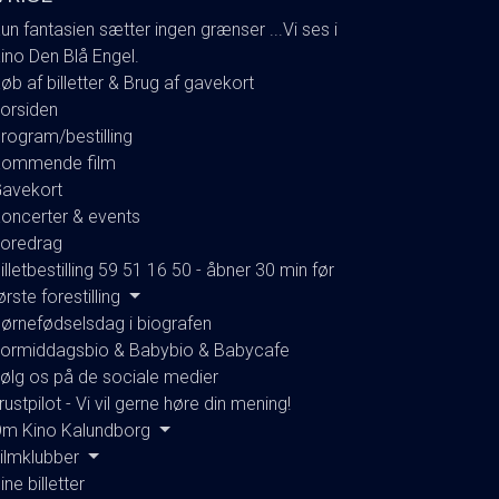
un fantasien sætter ingen grænser ...Vi ses i
ino Den Blå Engel.
øb af billetter & Brug af gavekort
orsiden
rogram/bestilling
ommende film
avekort
oncerter & events
oredrag
illetbestilling 59 51 16 50 - åbner 30 min før
ørste forestilling
ørnefødselsdag i biografen
ormiddagsbio & Babybio & Babycafe
ølg os på de sociale medier
rustpilot - Vi vil gerne høre din mening!
m Kino Kalundborg
ilmklubber
ine billetter