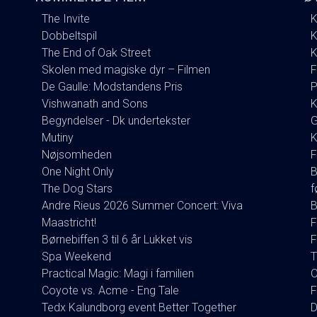
The Invite
K
Dobbeltspil
K
The End of Oak Street
K
Skolen med magiske dyr – Filmen
F
De Gaulle: Modstandens Pris
P
Vishwanath and Sons
K
Begyndelser - Dk undertekster
G
Mutiny
K
Nøjsomheden
F
One Night Only
B
The Dog Stars
f
Andre Rieus 2026 Summer Concert: Viva
B
Maastricht!
F
Børnebiffen 3 til 6 år Lukket vis
F
Spa Weekend
T
Practical Magic: Magi i familien
O
Coyote vs. Acme - Eng Tale
F
Tedx Kalundborg event Better Together
D