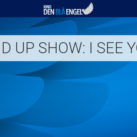
Kino Den Blå Engel
 UP SHOW: I SEE Y