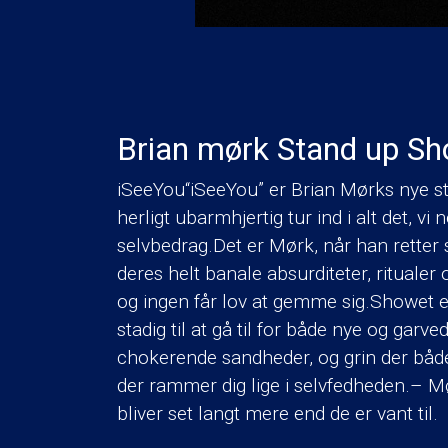
Brian mørk Stand up Sho
iSeeYou“iSeeYou” er Brian Mørks nye st
herligt ubarmhjertig tur ind i alt det, v
selvbedrag.Det er Mørk, når han retter
deres helt banale absurditeter, rituale
og ingen får lov at gemme sig.Showet er
stadig til at gå til for både nye og gar
chokerende sandheder, og grin der både 
der rammer dig lige i selvfedheden.– M
bliver set langt mere end de er vant til.