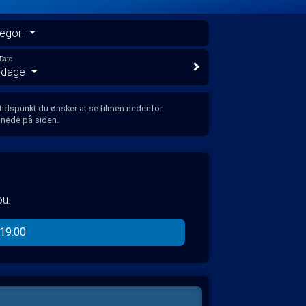
egori
Dato
e dage
 tidspunkt du ønsker at se filmen nedenfor.
 nede på siden.
ou.
19:00