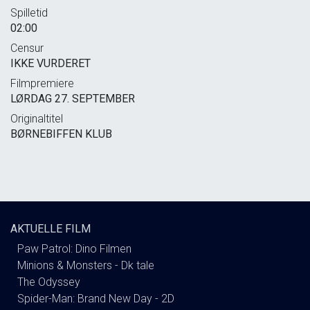
Spilletid
02:00
Censur
IKKE VURDERET
Filmpremiere
LØRDAG 27. SEPTEMBER
Originaltitel
BØRNEBIFFEN KLUB
AKTUELLE FILM
Paw Patrol: Dino Filmen
Minions & Monsters - Dk tale
The Odyssey
Spider-Man: Brand New Day - 2D