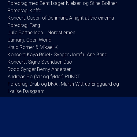
Foredrag med Bent Isager-Nielsen og Stine Bolther
Foredrag: Kaffe
Koncert: Queen of Denmark: A night at the cinema
Foredrag: Tang
Julie Bertherlsen .. Nordstjernen.
Jumanji: Open World
Knud Romer & Mikael K
Koncert: Kaya Brüel - Synger Jomfru Ane Band
Koncert : Signe Svendsen Duo
Dodo Synger Benny Andersen
Andreas Bo (ta’r og fylder) RUNDT
Foredrag: Drab og DNA : Martin Wittrup Enggaard og
Louise Dalsgaard
Koncert:Rugsted-Kibsgaard-DK
Tømmerup/fri skole Lukket visning
Koncert: Ester Brohus
Stand up: Frank Hvam Et Smukt Styrt
Finn Nørbygaard Solo Show: FRA SKVAT TIL SKVAS
Anders & Matilde - Tager ud i verden