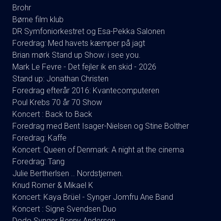
Brohr
Børne film klub
DR Symfoniorkestret og Esa-Pekka Salonen
Foredrag: Med havets kæmper på jagt
Brian mørk Stand up Show: i see you.
Mark Le Fevre - Det fejler ik en skid - 2026
Stand up: Jonathan Christen
Foredrag efterår 2016: Kvantecomputeren
Poul Krebs 70 år 70 Show
Koncert : Back to Back
Foredrag med Bent Isager-Nielsen og Stine Bolther
Foredrag: Kaffe
Koncert: Queen of Denmark: A night at the cinema
Foredrag: Tang
Julie Bertherlsen .. Nordstjernen.
Knud Romer & Mikael K
Koncert: Kaya Brüel - Synger Jomfru Ane Band
Koncert : Signe Svendsen Duo
Dodo Synger Benny Andersen