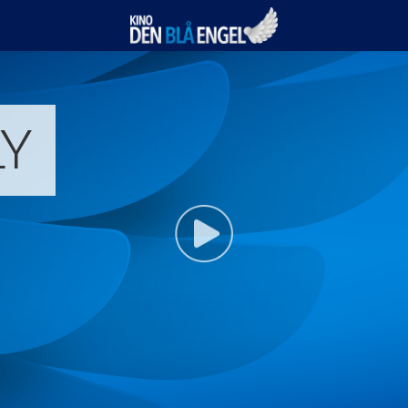
Kino Den Blå Engel
LY