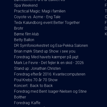
Spa Weekend
F
Practical Magic: Magi i familien
T
Coyote vs. Acme - Eng Tale
O
Tedx Kalundborg event Better Together
F
Brohr
D
Børne film klub
K
Betty Ballon
DR Symfoniorkestret og Esa-Pekka Salonen
Brian mørk Stand up Show: i see you.
Foredrag: Med havets kæmper på jagt
Mark Le Fevre - Det fejler ik en skid - 2026
Stand up: Jonathan Christen
Foredrag efterår 2016: Kvantecomputeren
Poul Krebs 70 år 70 Show
Koncert : Back to Back
Foredrag med Bent Isager-Nielsen og Stine
Bolther
Foredrag: Kaffe