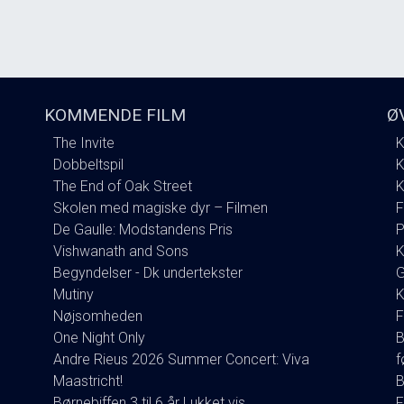
KOMMENDE FILM
Ø
The Invite
K
Dobbeltspil
K
The End of Oak Street
K
Skolen med magiske dyr – Filmen
F
De Gaulle: Modstandens Pris
P
Vishwanath and Sons
K
Begyndelser - Dk undertekster
G
Mutiny
K
Nøjsomheden
F
One Night Only
B
Andre Rieus 2026 Summer Concert: Viva
f
Maastricht!
B
Børnebiffen 3 til 6 år Lukket vis
F