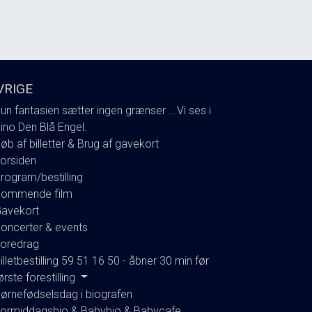
VRIGE
un fantasien sætter ingen grænser ...Vi ses i
ino Den Blå Engel.
øb af billetter & Brug af gavekort
orsiden
rogram/bestilling
ommende film
avekort
oncerter & events
oredrag
illetbestilling 59 51 16 50 - åbner 30 min før
ørste forestilling
ørnefødselsdag i biografen
ormiddagsbio & Babybio & Babycafe