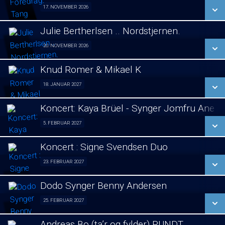
SE ALLE DAGE
17. NOVEMBER 2026
Foredrag fra Århus 17/11
LÆS MERE
Julie Bertherlsen .. Nordstjernen.
SE ALLE DAGE
20. NOVEMBER 2026
Jule koncert. 20/11
LÆS MERE
Knud Romer & Mikael K
SE ALLE DAGE
18. JANUAR 2027
Foredrag 18/01
LÆS MERE
Koncert: Kaya Brüel - Synger Jomfru Ane 
SE ALLE DAGE
5. FEBRUAR 2027
koncert 05/02
LÆS MERE
Koncert : Signe Svendsen Duo
SE ALLE DAGE
23. FEBRUAR 2027
Koncert : Signe Svendsen Duo 23/02
LÆS MERE
Dodo Synger Benny Andersen
SE ALLE DAGE
25. FEBRUAR 2027
Koncert 25/02
LÆS MERE
Andreas Bo (ta’r og fylder) RUNDT