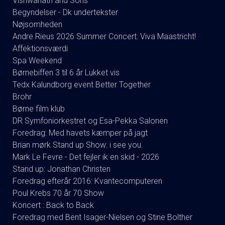
Vishwanath and Sons
Begyndelser - Dk undertekster
Nøjsomheden
Andre Rieus 2026 Summer Concert: Viva Maastricht!
Affektionsværdi
Spa Weekend
Børnebiffen 3 til 6 år Lukket vis
Tedx Kalundborg event Better Together
Brohr
Børne film klub
DR Symfoniorkestret og Esa-Pekka Salonen
Foredrag: Med havets kæmper på jagt
Brian mørk Stand up Show: i see you.
Mark Le Fevre - Det fejler ik en skid - 2026
Stand up: Jonathan Christen
Foredrag efterår 2016: Kvantecomputeren
Poul Krebs 70 år 70 Show
Koncert : Back to Back
Foredrag med Bent Isager-Nielsen og Stine Bolther