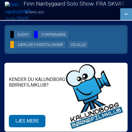
LÆS MERE
Finn Nørbygaard Solo Show: FRA SKVAT T
SE ALLE DAGE
30. APRIL 2027
Solo Show 30/04
LÆS MERE
SE ALLE DAGE
EVENT
FORPREMIERE
SÆRLIGE FORESTILLINGER
VIS ALLE
LÆS MERE
KENDER DU KALUNDBORG
BØRNEFILMKLUB?
LÆS MERE