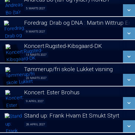
SE ALLE DAGE
5. MARTS 2027
Stand Up 05/03
LÆS MERE
Foredrag: Drab og DNA : Martin Wittrup En
SE ALLE DAGE
9. MARTS 2027
Foredrag 09/03
LÆS MERE
Koncert:Rugsted-Kibsgaard-DK
SE ALLE DAGE
13. MARTS 2027
Koncert 13/03
LÆS MERE
Tømmerup/fri skole Lukket visning
SE ALLE DAGE
22. MARTS 2027
Lukket visning 22/03
LÆS MERE
Koncert: Ester Brohus
SE ALLE DAGE
9. APRIL 2027
Koncert 09/04
LÆS MERE
Stand up: Frank Hvam Et Smukt Styrt
SE ALLE DAGE
28. APRIL 2027
Stand up 28/04