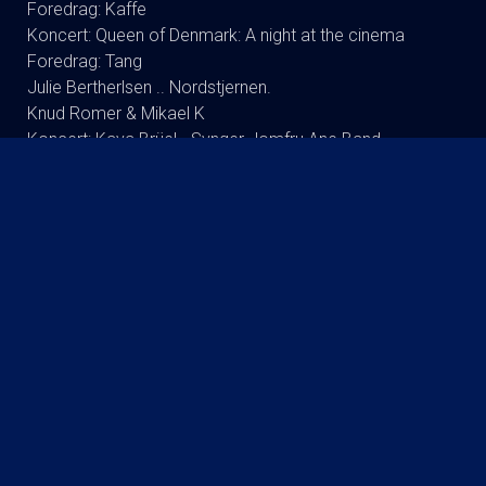
Foredrag: Kaffe
Koncert: Queen of Denmark: A night at the cinema
Foredrag: Tang
Julie Bertherlsen .. Nordstjernen.
Knud Romer & Mikael K
Koncert: Kaya Brüel - Synger Jomfru Ane Band
Koncert : Signe Svendsen Duo
Dodo Synger Benny Andersen
Andreas Bo (ta’r og fylder) RUNDT
Foredrag: Drab og DNA : Martin Wittrup Enggaard og
Louise Dalsgaard
Koncert:Rugsted-Kibsgaard-DK
Tømmerup/fri skole Lukket visning
Koncert: Ester Brohus
Stand up: Frank Hvam Et Smukt Styrt
Finn Nørbygaard Solo Show: FRA SKVAT TIL SKVAS
KOMMENDE FILM
The Invite