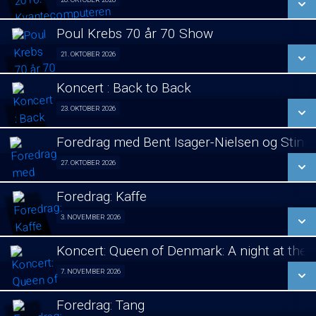
Foredrag fra Århus 20/10
LÆS MERE
Poul Krebs 70 år 70 Show
SE ALLE DAGE
21. OKTOBER 2026
Poul Krebs 70 år - 70 Koncerter 21/10
LÆS MERE
Koncert : Back to Back
SE ALLE DAGE
23. OKTOBER 2026
Koncert 23/10
LÆS MERE
Foredrag med Bent Isager-Nielsen og Stine 
SE ALLE DAGE
27. OKTOBER 2026
Foredrag aften 27/10
LÆS MERE
Foredrag: Kaffe
SE ALLE DAGE
3. NOVEMBER 2026
Foredrag fra Århus 03/11
LÆS MERE
Koncert: Queen of Denmark: A night at the
SE ALLE DAGE
7. NOVEMBER 2026
Koncert 07/11
LÆS MERE
Foredrag: Tang