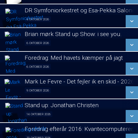
LÆS MERE
DR Symfoniorkestret og Esa-Pekka Salone
SE ALLE DAGE
4. OKTOBER 2026
Koncert visning 04/10
LÆS MERE
Brian mørk Stand up Show: i see you.
SE ALLE DAGE
6. OKTOBER 2026
Fra 06.10.2026
LÆS MERE
Foredrag: Med havets kæmper på jagt
SE ALLE DAGE
6. OKTOBER 2026
Foredrag fra Århus 06/10
LÆS MERE
Mark Le Fevre - Det fejler ik en skid - 2026
SE ALLE DAGE
9. OKTOBER 2026
Stand Up 09/10
LÆS MERE
Stand up: Jonathan Christen
SE ALLE DAGE
14. OKTOBER 2026
Stand Up 14/10
LÆS MERE
Foredrag efterår 2016: Kvantecomputeren
SE ALLE DAGE
20. OKTOBER 2026