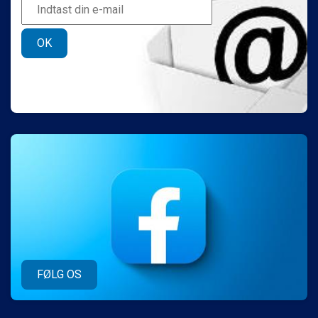
OK
FØLG OS