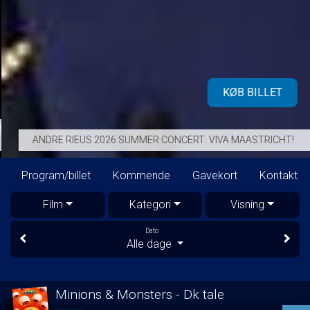
KØB BILLET
ANDRE RIEUS 2026 SUMMER CONCERT: VIVA MAASTRICHT!
Program/billet
Kommende
Gavekort
Kontakt
Film
Kategori
Visning
Dato
Alle dage
Minions & Monsters - Dk tale