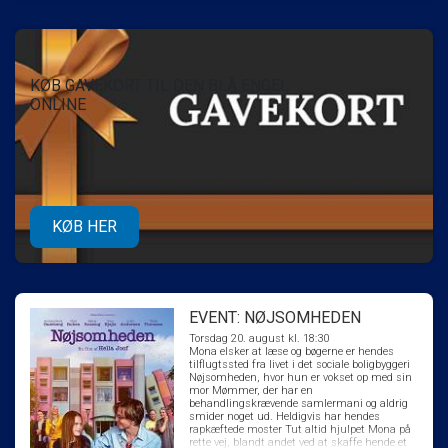
KØB GAVEKORT TIL DEN BLÅ ENGEL
ONLINE
KØB HER
EVENT: NØJSOMHEDEN
Torsdag 20. august kl. 18:30
Mona elsker at læse og bøgerne er hendes
tilflugtssted fra livet i det sociale boligbyggeri
Nøjsomheden, hvor hun er vokset op med sin
mor Mømmer, der har en
behandlingskrævende samlermani og aldrig
smider noget ud. Heldigvis har hendes
rapkæftede moster Tut altid hjulpet Mona på
rette vej, blandt andet ved at skaffe hende et